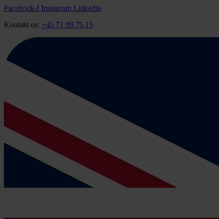
Videre
Facebook-f
Instagram
Linkedin
til
Kontakt os:
+45 71 99 75 15
indhold