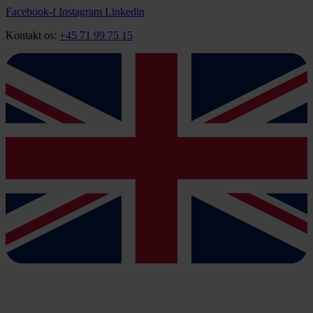
Videre
Facebook-f
Instagram
Linkedin
til
Kontakt os:
+45 71 99 75 15
indhold