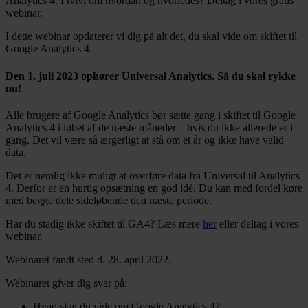
Analytics 4. I tvivl om hvordan og hvorledes? Deltag i vores gratis
webinar.
I dette webinar opdaterer vi dig på alt det, du skal vide om skiftet til
Google Analytics 4.
Den 1. juli 2023 ophører Universal Analytics. Så du skal rykke
nu!
Alle brugere af Google Analytics bør sætte gang i skiftet til Google
Analytics 4 i løbet af de næste måneder – hvis du ikke allerede er i
gang. Det vil være så ærgerligt at stå om et år og ikke have valid
data.
Det er nemlig ikke muligt at overføre data fra Universal til Analytics
4. Derfor er en hurtig opsætning en god idé. Du kan med fordel køre
med begge dele sideløbende den næste periode.
Har du stadig ikke skiftet til GA4? Læs mere
her
eller deltag i vores
webinar.
Webinaret fandt sted d. 28. april 2022.
Webinaret giver dig svar på:
Hvad skal du vide om Google Analytics 4?