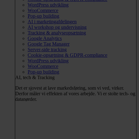
WordPress udvikling
WooCommerce
Pop-up building
AI i marketingafdelingen
AI workshop og undervisning
Tracking & analyseopsætning
Google Analytics
Google Tag Manager
Server-side tracking
Cookie-opsætning & GDPR-compliance
WordPress udvikling
WooCommerce
Pop-up building
AI, tech & Tracking
Det er sjovest at lave markedsføring, som vi ved, virker.
Derfor måler vi effekten af vores arbejde. Vi er stolte tech- og
datanørder.