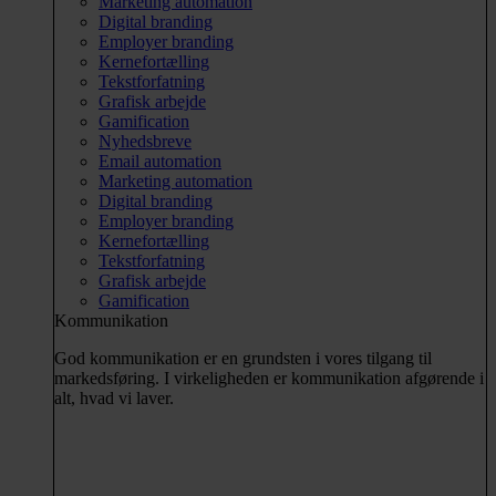
Marketing automation
Digital branding
Employer branding
Kernefortælling
Tekstforfatning
Grafisk arbejde
Gamification
Nyhedsbreve
Email automation
Marketing automation
Digital branding
Employer branding
Kernefortælling
Tekstforfatning
Grafisk arbejde
Gamification
Kommunikation
God kommunikation er en grundsten i vores tilgang til
markedsføring. I virkeligheden er kommunikation afgørende i
alt, hvad vi laver.