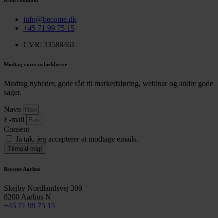
info@become.dk
+45 71 99 75 15
CVR: 33588461
Modtag vores nyhedsbreve
Modtag nyheder, gode råd til markedsføring, webinar og andre gode
sager.
Navn
E-mail
Consent
Ja tak, jeg accepterer at modtage emails.
Tilmeld mig!
Become Aarhus
Skejby Nordlandsvej 309
8200 Aarhus N
+45 71 99 75 15