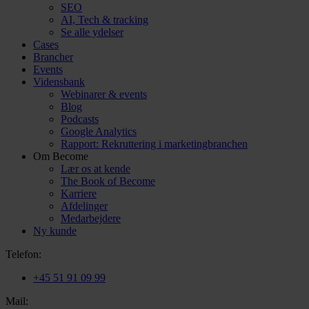
SEO
AI, Tech & tracking
Se alle ydelser
Cases
Brancher
Events
Vidensbank
Webinarer & events
Blog
Podcasts
Google Analytics
Rapport: Rekruttering i marketingbranchen
Om Become
Lær os at kende
The Book of Become
Karriere
Afdelinger
Medarbejdere
Ny kunde
Telefon:
+45 51 91 09 99
Mail: