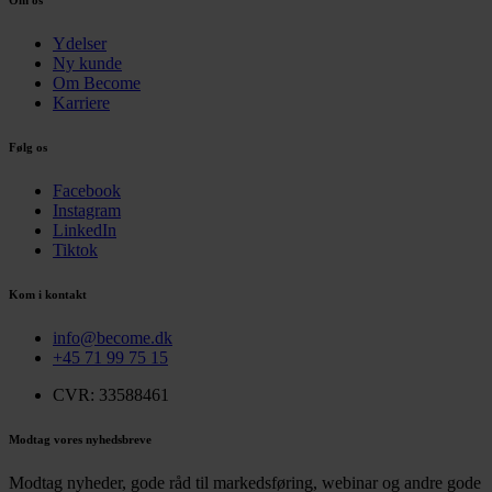
Om os
Ydelser
Ny kunde
Om Become
Karriere
Følg os
Facebook
Instagram
LinkedIn
Tiktok
Kom i kontakt
info@become.dk
+45 71 99 75 15
CVR: 33588461
Modtag vores nyhedsbreve
Modtag nyheder, gode råd til markedsføring, webinar og andre gode