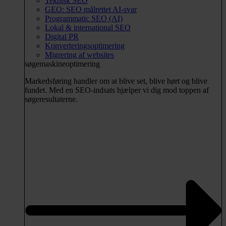
Teknisk SEO
GEO: SEO målrettet AI-svar
Programmatic SEO (AI)
Lokal & international SEO
Digital PR
Konverteringsoptimering
Migrering af websites
søgemaskineoptimering
Markedsføring handler om at blive set, blive hørt og blive
fundet. Med en SEO-indsats hjælper vi dig mod toppen af
søgeresultaterne.