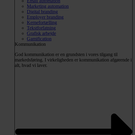
Email automation
Marketing automation
Digital branding
Employer branding
Kernefortælling
Tekstforfatning
Grafisk arbejde
Gamification
Kommunikation
God kommunikation er en grundsten i vores tilgang til
markedsføring. I virkeligheden er kommunikation afgørende i
alt, hvad vi laver.