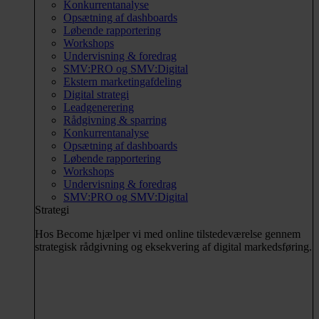
Konkurrentanalyse
Opsætning af dashboards
Løbende rapportering
Workshops
Undervisning & foredrag
SMV:PRO og SMV:Digital
Ekstern marketingafdeling
Digital strategi
Leadgenerering
Rådgivning & sparring
Konkurrentanalyse
Opsætning af dashboards
Løbende rapportering
Workshops
Undervisning & foredrag
SMV:PRO og SMV:Digital
Strategi
Hos Become hjælper vi med online tilstedeværelse gennem
strategisk rådgivning og eksekvering af digital markedsføring.