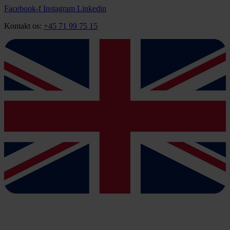
Videre
Facebook-f
Instagram
Linkedin
til
Kontakt os:
+45 71 99 75 15
indhold