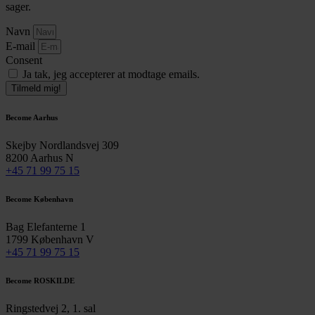
sager.
Navn
E-mail
Consent
Ja tak, jeg accepterer at modtage emails.
Tilmeld mig!
Become Aarhus
Skejby Nordlandsvej 309
8200 Aarhus N
+45 71 99 75 15
Become København
Bag Elefanterne 1
1799 København V
+45 71 99 75 15
Become ROSKILDE
Ringstedvej 2, 1. sal