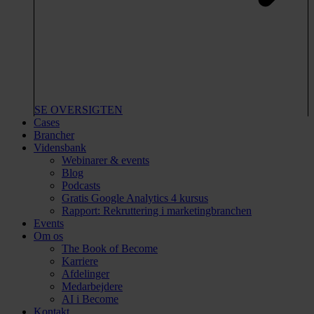
SE OVERSIGTEN
Cases
Brancher
Vidensbank
Webinarer & events
Blog
Podcasts
Gratis Google Analytics 4 kursus
Rapport: Rekruttering i marketingbranchen
Events
Om os
The Book of Become
Karriere
Afdelinger
Medarbejdere
AI i Become
Kontakt