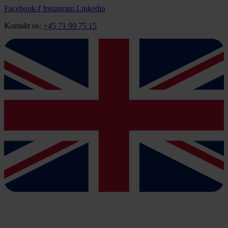
Videre
Facebook-f
Instagram
Linkedin
til
Kontakt os:
+45 71 99 75 15
indhold