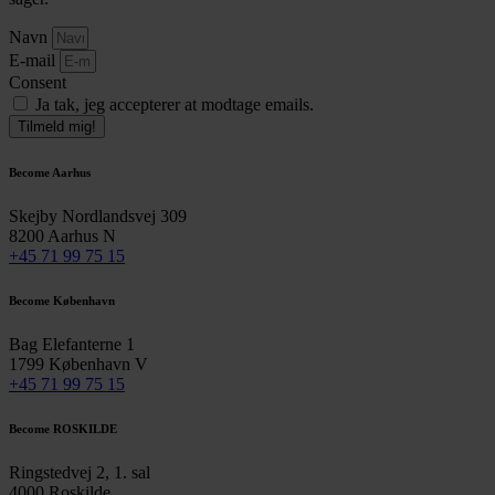
Navn
E-mail
Consent
Ja tak, jeg accepterer at modtage emails.
Tilmeld mig!
Become Aarhus
Skejby Nordlandsvej 309
8200 Aarhus N
+45 71 99 75 15
Become København
Bag Elefanterne 1
1799 København V
+45 71 99 75 15
Become ROSKILDE
Ringstedvej 2, 1. sal
4000 Roskilde