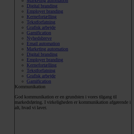
Marketing automation
Digital branding
Employer branding
Kernefortælling
Tekstforfatning
Grafisk arbejde
Gamification
Nyhedsbreve
Email automation
Marketing automation
Digital branding
Employer branding
Kernefortælling
Tekstforfatning
Grafisk arbejde
Gamification
Kommunikation
God kommunikation er en grundsten i vores tilgang til
markedsføring. I virkeligheden er kommunikation afgørende i
alt, hvad vi laver.