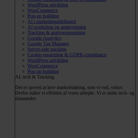
WordPress udvikling
WooCommerce
Pop-up building
AI i marketingafdelingen
AI workshop og undervisning
Tracking & analyseopsætning
Google Analytics
Google Tag Manager
Server-side tracking
Cookie-opsætning & GDPR-compliance
WordPress udvikling
WooCommerce
Pop-up building
AI, tech & Tracking
Det er sjovest at lave markedsføring, som vi ved, virker.
Derfor måler vi effekten af vores arbejde. Vi er stolte tech- og
datanørder.