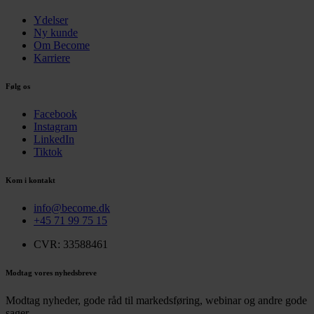
Ydelser
Ny kunde
Om Become
Karriere
Følg os
Facebook
Instagram
LinkedIn
Tiktok
Kom i kontakt
info@become.dk
+45 71 99 75 15
CVR: 33588461
Modtag vores nyhedsbreve
Modtag nyheder, gode råd til markedsføring, webinar og andre gode
sager.