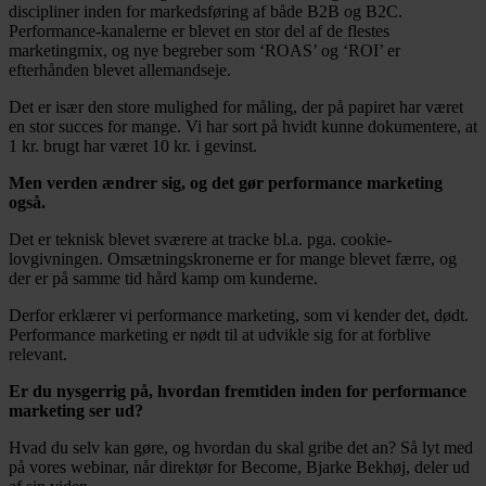
discipliner inden for markedsføring af både B2B og B2C.
Performance-kanalerne er blevet en stor del af de flestes
marketingmix, og nye begreber som ‘ROAS’ og ‘ROI’ er
efterhånden blevet allemandseje.
Det er især den store mulighed for måling, der på papiret har været
en stor succes for mange. Vi har sort på hvidt kunne dokumentere, at
1 kr. brugt har været 10 kr. i gevinst.
Men verden ændrer sig, og det gør performance marketing
også.
Det er teknisk blevet sværere at tracke bl.a. pga. cookie-
lovgivningen. Omsætningskronerne er for mange blevet færre, og
der er på samme tid hård kamp om kunderne.
Derfor erklærer vi performance marketing, som vi kender det, dødt.
Performance marketing er nødt til at udvikle sig for at forblive
relevant.
Er du nysgerrig på, hvordan fremtiden inden for performance
marketing ser ud?
Hvad du selv kan gøre, og hvordan du skal gribe det an? Så lyt med
på vores webinar, når direktør for Become, Bjarke Bekhøj, deler ud