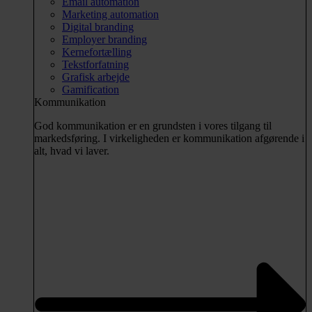
Email automation
Marketing automation
Digital branding
Employer branding
Kernefortælling
Tekstforfatning
Grafisk arbejde
Gamification
Kommunikation
God kommunikation er en grundsten i vores tilgang til
markedsføring. I virkeligheden er kommunikation afgørende i
alt, hvad vi laver.