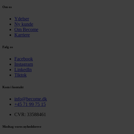
Om os
Ydelser
Ny kunde
Om Become
Karriere
Følg os
Facebook
Instagram
LinkedIn
Tiktok
Kom i kontakt
info@become.dk
+45 71 99 75 15
CVR: 33588461
Modtag vores nyhedsbreve