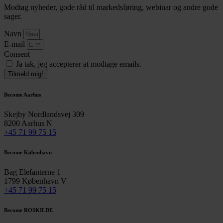
Modtag nyheder, gode råd til markedsføring, webinar og andre gode
sager.
Navn
E-mail
Consent
Ja tak, jeg accepterer at modtage emails.
Tilmeld mig!
Become Aarhus
Skejby Nordlandsvej 309
8200 Aarhus N
+45 71 99 75 15
Become København
Bag Elefanterne 1
1799 København V
+45 71 99 75 15
Become ROSKILDE