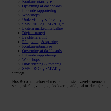
Konkurrentanalyse
Opsætning af dashboards
Løbende rapportering
Workshops
Undervisning & foredrag
SMV:PRO og SMV:Digital
Ekstern marketingafdeling
Digital strategi
Leadgenerering
Rådgivning & sparring
Konkurrentanalyse
Opsætning af dashboards
Løbende rapportering
Workshops
Undervisning & foredrag
SMV:PRO og SMV:Digital
Strategi
Hos Become hjælper vi med online tilstedeværelse gennem
strategisk rådgivning og eksekvering af digital markedsføring.