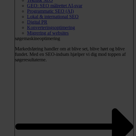
Teknisk SEO
GEO: SEO målrettet AI-svar
Programmatic SEO (AI)
Lokal & international SEO
Digital PR
Konverteringsoptimering
Migrering af websites
søgemaskineoptimering
Markedsføring handler om at blive set, blive hørt og blive
fundet. Med en SEO-indsats hjælper vi dig mod toppen af
søgeresultaterne.