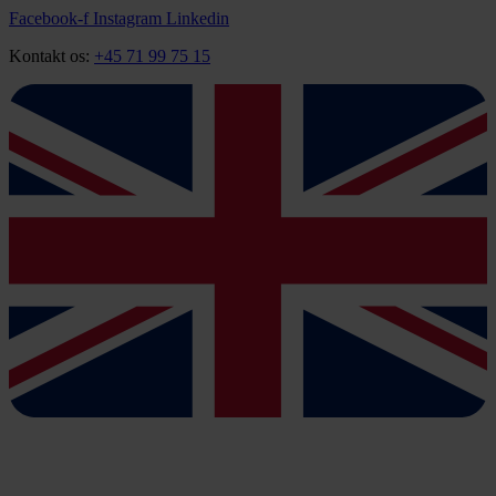
Videre
Facebook-f
Instagram
Linkedin
til
Kontakt os:
+45 71 99 75 15
indhold