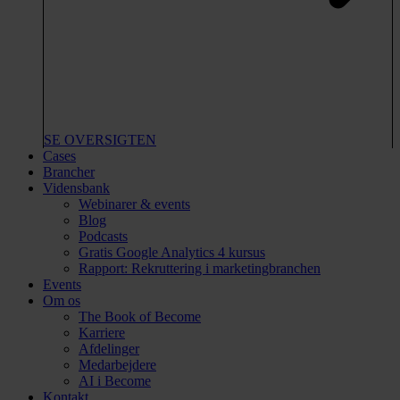
SE OVERSIGTEN
Cases
Brancher
Vidensbank
Webinarer & events
Blog
Podcasts
Gratis Google Analytics 4 kursus
Rapport: Rekruttering i marketingbranchen
Events
Om os
The Book of Become
Karriere
Afdelinger
Medarbejdere
AI i Become
Kontakt