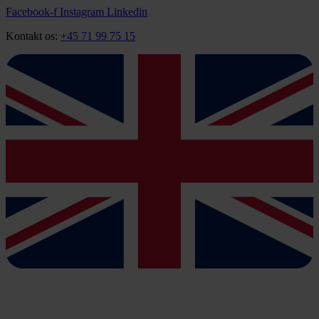
Videre
Facebook-f
Instagram
Linkedin
til
Kontakt os:
+45 71 99 75 15
indhold