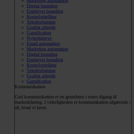
Marketing automation
Digital branding
Employer branding
Kernefortælling
Tekstforfatning
Grafisk arbejde
Gamification
Nyhedsbreve
Email automation
Marketing automation
Digital branding
Employer branding
Kernefortælling
Tekstforfatning
Grafisk arbejde
Gamification
Kommunikation
God kommunikation er en grundsten i vores tilgang til
markedsføring. I virkeligheden er kommunikation afgørende i
alt, hvad vi laver.