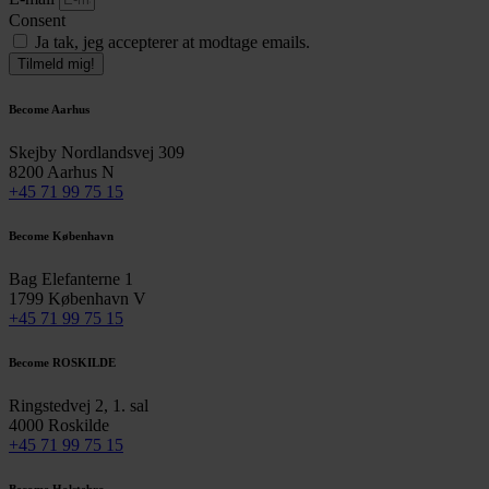
Consent
Ja tak, jeg accepterer at modtage emails.
Tilmeld mig!
Become Aarhus
Skejby Nordlandsvej 309
8200 Aarhus N
+45 71 99 75 15
Become København
Bag Elefanterne 1
1799 København V
+45 71 99 75 15
Become ROSKILDE
Ringstedvej 2, 1. sal
4000 Roskilde
+45 71 99 75 15
Become Holstebro