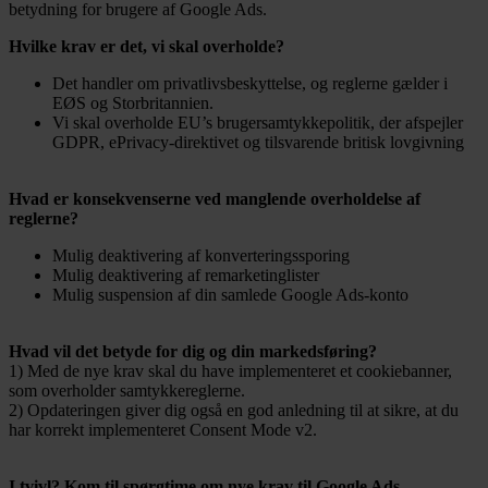
betydning for brugere af Google Ads.
Hvilke krav er det, vi skal overholde?
Det handler om privatlivsbeskyttelse, og reglerne gælder i
EØS og Storbritannien.
Vi skal overholde EU’s brugersamtykkepolitik, der afspejler
GDPR, ePrivacy-direktivet og tilsvarende britisk lovgivning
Hvad er konsekvenserne ved manglende overholdelse af
reglerne?
Mulig deaktivering af konverteringssporing
Mulig deaktivering af remarketinglister
Mulig suspension af din samlede Google Ads-konto
Hvad vil det betyde for dig og din markedsføring?
1) Med de nye krav skal du have implementeret et cookiebanner,
som overholder samtykkereglerne.
2) Opdateringen giver dig også en god anledning til at sikre, at du
har korrekt implementeret Consent Mode v2.
I tvivl? Kom til spørgtime om nye krav til Google Ads