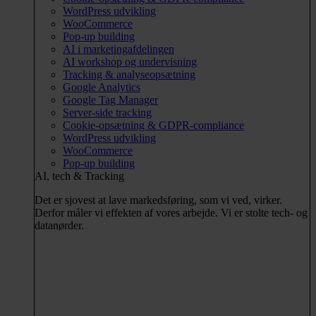
WordPress udvikling
WooCommerce
Pop-up building
AI i marketingafdelingen
AI workshop og undervisning
Tracking & analyseopsætning
Google Analytics
Google Tag Manager
Server-side tracking
Cookie-opsætning & GDPR-compliance
WordPress udvikling
WooCommerce
Pop-up building
AI, tech & Tracking
Det er sjovest at lave markedsføring, som vi ved, virker.
Derfor måler vi effekten af vores arbejde. Vi er stolte tech- og
datanørder.