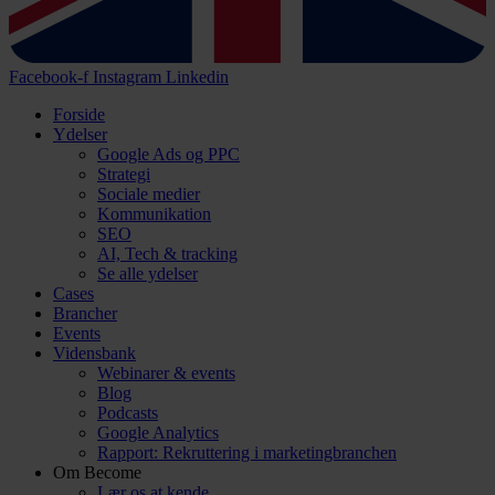
Facebook-f
Instagram
Linkedin
Forside
Ydelser
Google Ads og PPC
Strategi
Sociale medier
Kommunikation
SEO
AI, Tech & tracking
Se alle ydelser
Cases
Brancher
Events
Vidensbank
Webinarer & events
Blog
Podcasts
Google Analytics
Rapport: Rekruttering i marketingbranchen
Om Become
Lær os at kende