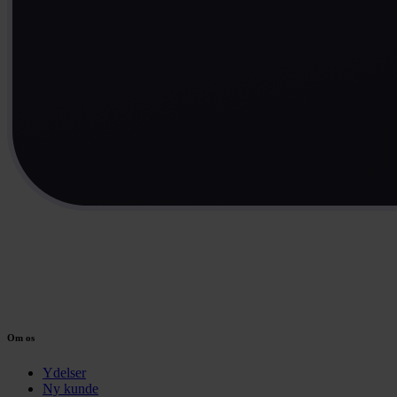
Om os
Ydelser
Ny kunde