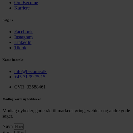
Om Become
Karriere
Følg os
Facebook
Instagram
LinkedIn
Tiktok
Kom i kontakt
info@become.dk
+45 71 99 75 15
CVR: 33588461
Modtag vores nyhedsbreve
Modtag nyheder, gode råd til markedsføring, webinar og andre gode
sager.
Navn
E-mail