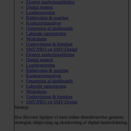
Ekstern marketingafdeling
Digital strategi
Leadgenerering
Rådgivning & sparring
Konkurrentanalyse
Opsætning af dashboards
Løbende rapportering
Workshops
Undervisning & foredrag
SMV:PRO og SMV:Digital
Ekstern marketingafdeling
Digital strategi
Leadgenerering
Rådgivning & sparring
Konkurrentanalyse
Opsætning af dashboards
Løbende rapportering
Workshops
Undervisning & foredrag
SMV:PRO og SMV:Digital
Strategi
Hos Become hjælper vi med online tilstedeværelse gennem
strategisk rådgivning og eksekvering af digital markedsføring.