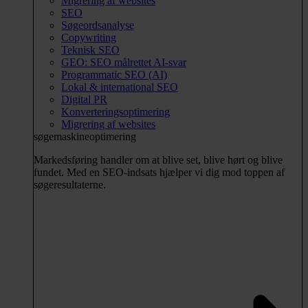
Migrering af websites
SEO
Søgeordsanalyse
Copywriting
Teknisk SEO
GEO: SEO målrettet AI-svar
Programmatic SEO (AI)
Lokal & international SEO
Digital PR
Konverteringsoptimering
Migrering af websites
søgemaskineoptimering
Markedsføring handler om at blive set, blive hørt og blive
fundet. Med en SEO-indsats hjælper vi dig mod toppen af
søgeresultaterne.