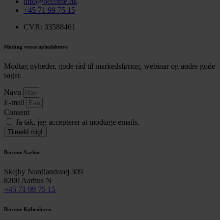
info@become.dk
+45 71 99 75 15
CVR: 33588461
Modtag vores nyhedsbreve
Modtag nyheder, gode råd til markedsføring, webinar og andre gode
sager.
Navn
E-mail
Consent
Ja tak, jeg accepterer at modtage emails.
Tilmeld mig!
Become Aarhus
Skejby Nordlandsvej 309
8200 Aarhus N
+45 71 99 75 15
Become København