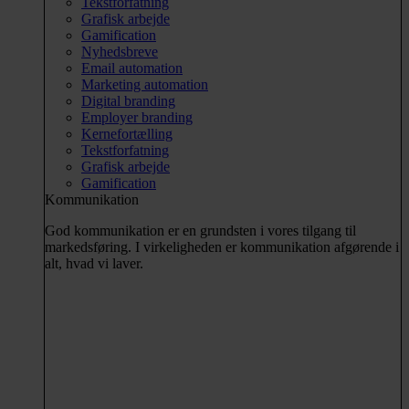
Tekstforfatning
Grafisk arbejde
Gamification
Nyhedsbreve
Email automation
Marketing automation
Digital branding
Employer branding
Kernefortælling
Tekstforfatning
Grafisk arbejde
Gamification
Kommunikation
God kommunikation er en grundsten i vores tilgang til
markedsføring. I virkeligheden er kommunikation afgørende i
alt, hvad vi laver.