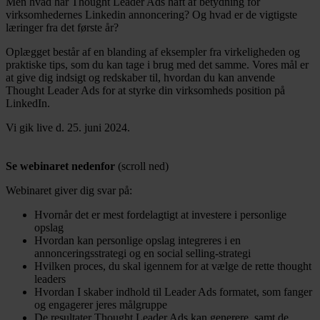
Men hvad har Thought Leader Ads haft af betydning for
virksomhedernes Linkedin annoncering? Og hvad er de vigtigste
læringer fra det første år?
Oplægget består af en blanding af eksempler fra virkeligheden og
praktiske tips, som du kan tage i brug med det samme. Vores mål er
at give dig indsigt og redskaber til, hvordan du kan anvende
Thought Leader Ads for at styrke din virksomheds position på
LinkedIn.
Vi gik live d. 25. juni 2024.
Se webinaret nedenfor
(scroll ned)
Webinaret giver dig svar på:
Hvornår det er mest fordelagtigt at investere i personlige
opslag
Hvordan kan personlige opslag integreres i en
annonceringsstrategi og en social selling-strategi
Hvilken proces, du skal igennem for at vælge de rette thought
leaders
Hvordan I skaber indhold til Leader Ads formatet, som fanger
og engagerer jeres målgruppe
De resultater Thought Leader Ads kan generere, samt de