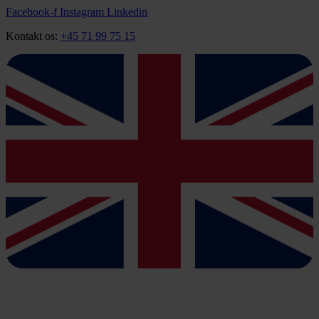
Videre
Facebook-f
Instagram
Linkedin
til
Kontakt os:
+45 71 99 75 15
indhold