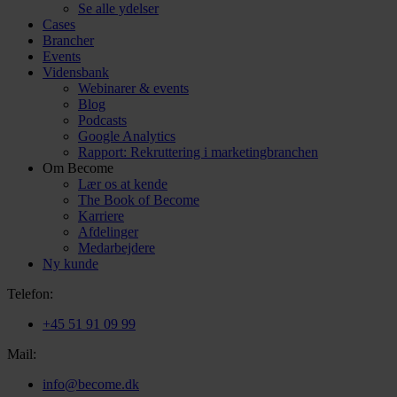
Se alle ydelser
Cases
Brancher
Events
Vidensbank
Webinarer & events
Blog
Podcasts
Google Analytics
Rapport: Rekruttering i marketingbranchen
Om Become
Lær os at kende
The Book of Become
Karriere
Afdelinger
Medarbejdere
Ny kunde
Telefon:
+45 51 91 09 99
Mail:
info@become.dk