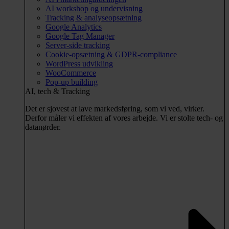
AI workshop og undervisning
Tracking & analyseopsætning
Google Analytics
Google Tag Manager
Server-side tracking
Cookie-opsætning & GDPR-compliance
WordPress udvikling
WooCommerce
Pop-up building
AI, tech & Tracking
Det er sjovest at lave markedsføring, som vi ved, virker.
Derfor måler vi effekten af vores arbejde. Vi er stolte tech- og
datanørder.