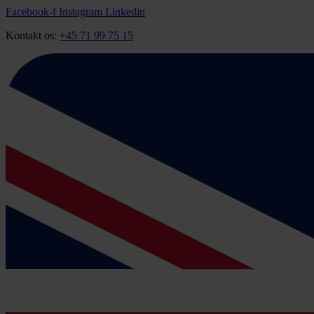
Videre
Facebook-f
Instagram
Linkedin
til
Kontakt os:
+45 71 99 75 15
indhold