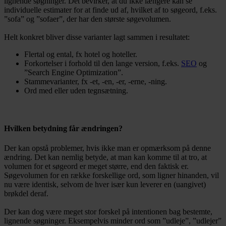
lignende søgninger. Det bevirker, at du ikke længere kan se
individuelle estimater for at finde ud af, hvilket af to søgeord, f.eks.
”sofa” og ”sofaer”, der har den største søgevolumen.
Helt konkret bliver disse varianter lagt sammen i resultatet:
Flertal og ental, fx hotel og hoteller.
Forkortelser i forhold til den lange version, f.eks.
SEO
og
”Search Engine Optimization”.
Stammevarianter, fx -et, -en, -er, -erne, -ning.
Ord med eller uden tegnsætning.
Hvilken betydning får ændringen?
Der kan opstå problemer, hvis ikke man er opmærksom på denne
ændring. Det kan nemlig betyde, at man kan komme til at tro, at
volumen for et søgeord er meget større, end den faktisk er.
Søgevolumen for en række forskellige ord, som ligner hinanden, vil
nu være identisk, selvom de hver især kun leverer en (uangivet)
brøkdel deraf.
Der kan dog være meget stor forskel på intentionen bag bestemte,
lignende søgninger. Eksempelvis minder ord som ”udleje”, ”udlejer”