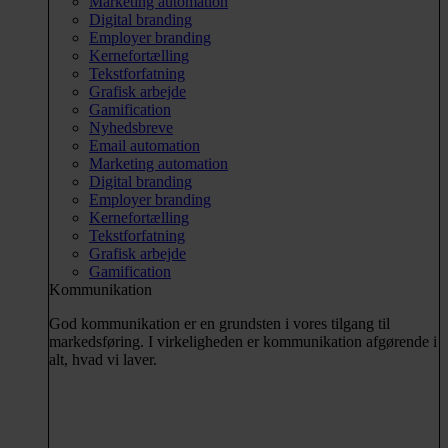
Marketing automation
Digital branding
Employer branding
Kernefortælling
Tekstforfatning
Grafisk arbejde
Gamification
Nyhedsbreve
Email automation
Marketing automation
Digital branding
Employer branding
Kernefortælling
Tekstforfatning
Grafisk arbejde
Gamification
Kommunikation
God kommunikation er en grundsten i vores tilgang til
markedsføring. I virkeligheden er kommunikation afgørende i
alt, hvad vi laver.