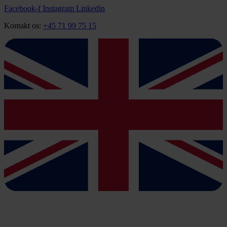
Videre
Facebook-f
Instagram
Linkedin
til
Kontakt os:
+45 71 99 75 15
indhold