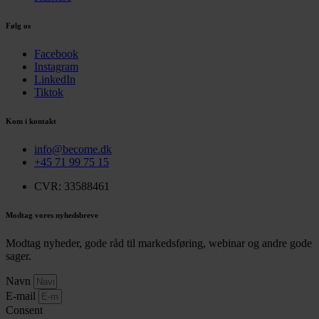
Følg os
Facebook
Instagram
LinkedIn
Tiktok
Kom i kontakt
info@become.dk
+45 71 99 75 15
CVR: 33588461
Modtag vores nyhedsbreve
Modtag nyheder, gode råd til markedsføring, webinar og andre gode
sager.
Navn
E-mail
Consent