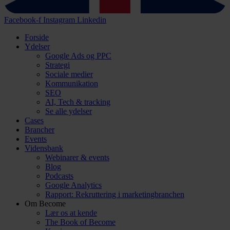
Facebook-f
Instagram
Linkedin
Forside
Ydelser
Google Ads og PPC
Strategi
Sociale medier
Kommunikation
SEO
AI, Tech & tracking
Se alle ydelser
Cases
Brancher
Events
Vidensbank
Webinarer & events
Blog
Podcasts
Google Analytics
Rapport: Rekruttering i marketingbranchen
Om Become
Lær os at kende
The Book of Become