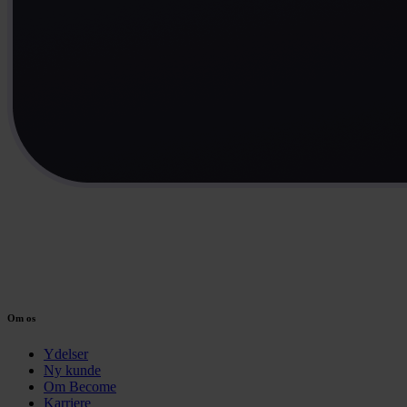
Om os
Ydelser
Ny kunde
Om Become
Karriere