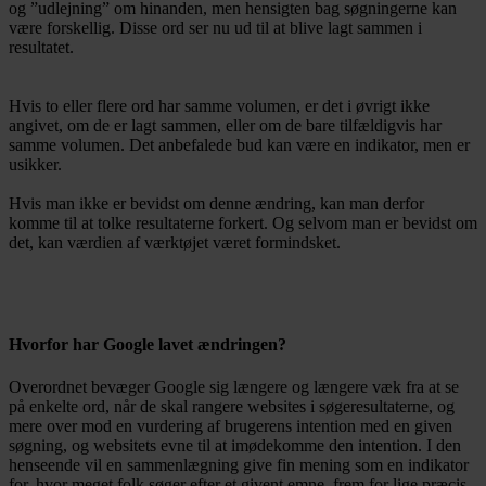
og ”udlejning” om hinanden, men hensigten bag søgningerne kan
være forskellig. Disse ord ser nu ud til at blive lagt sammen i
resultatet.
Hvis to eller flere ord har samme volumen, er det i øvrigt ikke
angivet, om de er lagt sammen, eller om de bare tilfældigvis har
samme volumen. Det anbefalede bud kan være en indikator, men er
usikker.
Hvis man ikke er bevidst om denne ændring, kan man derfor
komme til at tolke resultaterne forkert. Og selvom man er bevidst om
det, kan værdien af værktøjet været formindsket.
Hvorfor har Google lavet ændringen?
Overordnet bevæger Google sig længere og længere væk fra at se
på enkelte ord, når de skal rangere websites i søgeresultaterne, og
mere over mod en vurdering af brugerens intention med en given
søgning, og websitets evne til at imødekomme den intention. I den
henseende vil en sammenlægning give fin mening som en indikator
for, hvor meget folk søger efter et givent emne, frem for lige præcis