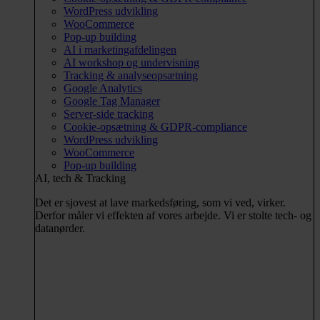
WordPress udvikling
WooCommerce
Pop-up building
AI i marketingafdelingen
AI workshop og undervisning
Tracking & analyseopsætning
Google Analytics
Google Tag Manager
Server-side tracking
Cookie-opsætning & GDPR-compliance
WordPress udvikling
WooCommerce
Pop-up building
AI, tech & Tracking
Det er sjovest at lave markedsføring, som vi ved, virker.
Derfor måler vi effekten af vores arbejde. Vi er stolte tech- og
datanørder.