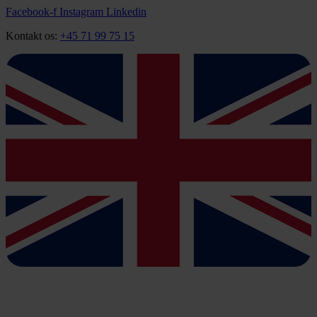
Videre
Facebook-f
Instagram
Linkedin
til
Kontakt os:
+45 71 99 75 15
indhold