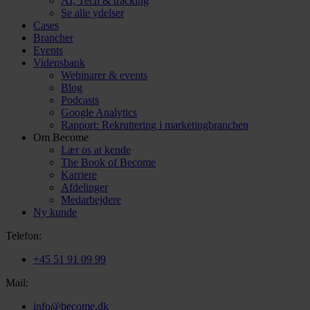
AI, Tech & tracking
Se alle ydelser
Cases
Brancher
Events
Vidensbank
Webinarer & events
Blog
Podcasts
Google Analytics
Rapport: Rekruttering i marketingbranchen
Om Become
Lær os at kende
The Book of Become
Karriere
Afdelinger
Medarbejdere
Ny kunde
Telefon:
+45 51 91 09 99
Mail:
info@become.dk