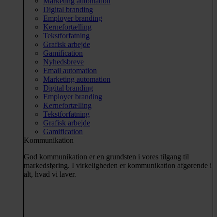
Marketing automation
Digital branding
Employer branding
Kernefortælling
Tekstforfatning
Grafisk arbejde
Gamification
Nyhedsbreve
Email automation
Marketing automation
Digital branding
Employer branding
Kernefortælling
Tekstforfatning
Grafisk arbejde
Gamification
Kommunikation
God kommunikation er en grundsten i vores tilgang til
markedsføring. I virkeligheden er kommunikation afgørende i
alt, hvad vi laver.