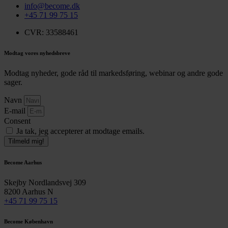
info@become.dk
+45 71 99 75 15
CVR: 33588461
Modtag vores nyhedsbreve
Modtag nyheder, gode råd til markedsføring, webinar og andre gode
sager.
Navn
E-mail
Consent
Ja tak, jeg accepterer at modtage emails.
Tilmeld mig!
Become Aarhus
Skejby Nordlandsvej 309
8200 Aarhus N
+45 71 99 75 15
Become København