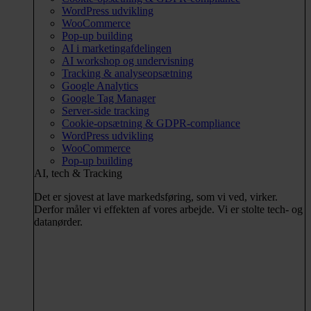
WordPress udvikling
WooCommerce
Pop-up building
AI i marketingafdelingen
AI workshop og undervisning
Tracking & analyseopsætning
Google Analytics
Google Tag Manager
Server-side tracking
Cookie-opsætning & GDPR-compliance
WordPress udvikling
WooCommerce
Pop-up building
AI, tech & Tracking
Det er sjovest at lave markedsføring, som vi ved, virker.
Derfor måler vi effekten af vores arbejde. Vi er stolte tech- og
datanørder.