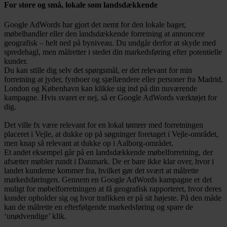
For store og små, lokale som landsdækkende
Google AdWords har gjort det nemt for den lokale bager,
møbelhandler eller den landsdækkende forretning at annoncere
geografisk – helt ned på byniveau. Du undgår derfor at skyde med
spredehagl, men målretter i stedet din markedsføring efter potentielle
kunder.
Du kan stille dig selv det spørgsmål, er det relevant for min
forretning at jyder, fynboer og sjællændere eller personer fra Madrid,
London og København kan klikke sig ind på din nuværende
kampagne. Hvis svaret er nej, så er Google AdWords værktøjet for
dig.
Det ville fx være relevant for en lokal tømrer med forretningen
placeret i Vejle, at dukke op på søgninger foretaget i Vejle-området,
men knap så relevant at dukke op i Aalborg-området.
Et andet eksempel går på en landsdækkende møbelforretning, der
afsætter møbler rundt i Danmark. De er bare ikke klar over, hvor i
landet kunderne kommer fra, hvilket gør det svært at målrette
markedsføringen. Gennem en Google AdWords kampagne er det
muligt for møbelforretningen at få geografisk rapporteret, hvor deres
kunder opholder sig og hvor trafikken er på sit højeste. På den måde
kan de målrette en efterfølgende markedsføring og spare de
‘unødvendige’ klik.