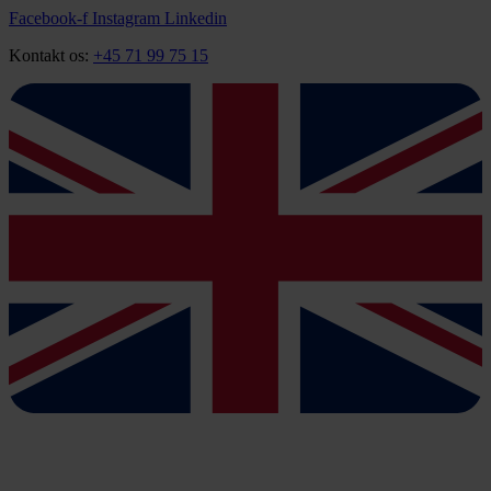
Videre
Facebook-f
Instagram
Linkedin
til
Kontakt os:
+45 71 99 75 15
indhold