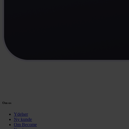
Om os
Ydelser
Ny kunde
Om Become