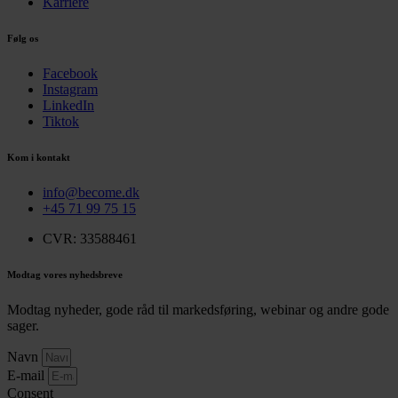
Karriere
Følg os
Facebook
Instagram
LinkedIn
Tiktok
Kom i kontakt
info@become.dk
+45 71 99 75 15
CVR: 33588461
Modtag vores nyhedsbreve
Modtag nyheder, gode råd til markedsføring, webinar og andre gode
sager.
Navn
E-mail
Consent