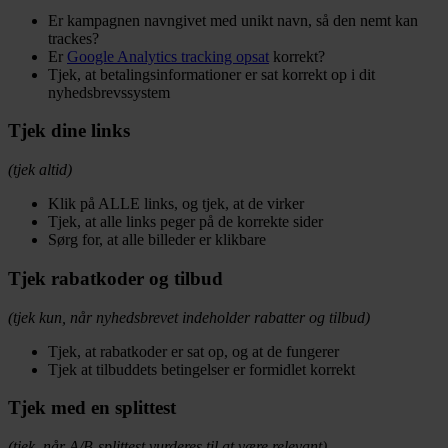
Er kampagnen navngivet med unikt navn, så den nemt kan
trackes?
Er
Google Analytics tracking opsat
korrekt?
Tjek, at betalingsinformationer er sat korrekt op i dit
nyhedsbrevssystem
Tjek dine links
(tjek altid)
Klik på ALLE links, og tjek, at de virker
Tjek, at alle links peger på de korrekte sider
Sørg for, at alle billeder er klikbare
Tjek rabatkoder og tilbud
(tjek kun, når nyhedsbrevet indeholder rabatter og tilbud)
Tjek, at rabatkoder er sat op, og at de fungerer
Tjek at tilbuddets betingelser er formidlet korrekt
Tjek med en splittest
(tjek, når A/B-splittest vurderes til at være relevant)