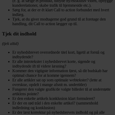
(e. g. at sælge et produkt, tilbyde ny/eksklusiv viden, opbygge
kunderelationer, skabe trafik til hjemmeside etc.).
Sørg for, at der er ét klart Call to action forbundet med hvert
indlæg.
Tjek, at du giver modtagerne god grund til at foretage den
handling, dit Call to action lægger op til.
Tjek dit indhold
(tjek altid)
Er nyhedsbrevet overordnede titel kort, ligetil at forstå og
indbydende?
Er alle introtekster i nyhedsbrevet korte, sigende og
indbydende ift til videre læsning?
Kommer den vigtigste information først, så dit budskab har
optimal chance for at komme igennem?
Er alle artikler sat op som optimale webtekster? (lette at
overskue, opdelt i mange afsnit m. undertitler)
Fungerer den valgte grafik/de valgte billeder til at understøtte
artiklens pointe?
Er den enkelte artikels konklusion klart formuleret?
Er der en rød tråd i den enkelte artikel? (sammenhold
indledning og konklusion)
Er der læst korrektur på nyhedsbrevets indhold og på alle