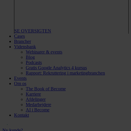
SE OVERSIGTEN
Cases
Brancher
Vidensbank
Webinarer & events
Blog
Podcasts
Gratis Google Analytics 4 kursus
Rapport: Rekruttering i marketingbranchen
Events
Om os
The Book of Become
Karriere
Afdelinger
Medarbejdere
AI i Become
Kontakt
Ny kunde?