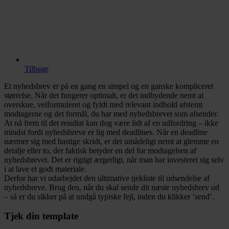
Tilbage
Et nyhedsbrev er på en gang en simpel og en ganske kompliceret
størrelse. Når det fungerer optimalt, er det indbydende nemt at
overskue, velformuleret og fyldt med relevant indhold afstemt
modtagerne og det formål, du har med nyhedsbrevet som afsender.
At nå frem til det resultat kan dog være lidt af en udfordring – ikke
mindst fordi nyhedsbreve er lig med deadlines. Når en deadline
nærmer sig med hastige skridt, er det umådeligt nemt at glemme en
detalje eller to, der faktisk betyder en del for modtagelsen af
nyhedsbrevet. Det er rigtigt ærgerligt, når man har investeret sig selv
i at lave et godt materiale.
Derfor har vi udarbejdet den ultimative tjekliste til udsendelse af
nyhedsbreve. Brug den, når du skal sende dit næste nyhedsbrev ud
– så er du sikker på at undgå typiske fejl, inden du klikker ‘send’.
Tjek din template