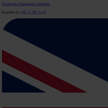
Videre
Facebook-f
Instagram
Linkedin
til
Kontakt os:
+45 71 99 75 15
indhold