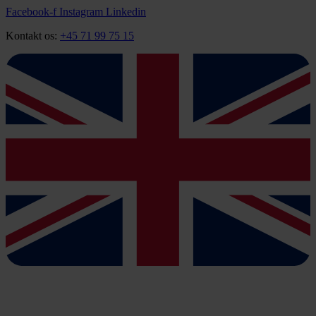
Videre
Facebook-f
Instagram
Linkedin
til
Kontakt os:
+45 71 99 75 15
indhold