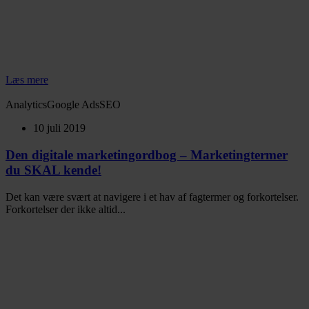
Læs mere
Analytics
Google Ads
SEO
10 juli 2019
Den digitale marketingordbog – Marketingtermer
du SKAL kende!
Det kan være svært at navigere i et hav af fagtermer og forkortelser.
Forkortelser der ikke altid...