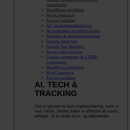
compliance
WordPress udvikling
WooCommerce
Pop-up building
AI i marketingafdelingen
AI workshop og undervisning
Tracking & analyseopsætning
Google Analytics
Google Tag Manager
Server-side tracking
Cookie-opsætning & GDPR-
compliance
WordPress udvikling
WooCommerce
Pop-up building
AI, TECH &
TRACKING
Det er sjovest at lave markedsføring, som vi
ved, virker. Derfor måler vi effekten af vores
arbejde. Vi er stolte tech- og datanørder.