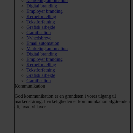
Marketing automation
Digital branding
Employer branding
Kernefortælling
Tekstforfatning
Grafisk arbejde
Gamification
Nyhedsbreve
Email automation
Marketing automation
Digital branding
Employer branding
Kernefortælling
Tekstforfatning
Grafisk arbejde
Gamification
Kommunikation
God kommunikation er en grundsten i vores tilgang til
markedsføring. I virkeligheden er kommunikation afgørende i
alt, hvad vi laver.