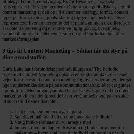
Strategy, Ti for Time Saving og Rs for Resources – og sådan
fortsætter det hele vejen igennem. Dette smarte periodiske system til
content marketing er delt op i 8 elementer; strategy, format, content
type, platform, metrics, goals, sharing triggers og checklist. Disse
repræsenterer hver en væsentlig del af planlægningen og udførelsen
af content marketing og er faktisk en rigtig god og overskuelig
sammenfatning af de elementer, som du altid bør indtænke i dine
markedsføringsplan
9 tips til Content Marketing – Sådan får du styr på
dine grundstoffer:
Chris Lake har i forbindelse med udviklingen af The Periodic
System of Content Marketing opstillet en række punkter, der baner
vejen for succesfuld content marketing. Og hvis er der noget, der går
lige i underbenklæderne på os kommunikationsfolk, så er det guides
i punktform. Med udgangspunkt i Chris Lakes 7 gode råd til content
marketing vil jeg i det følgende beskrive Compells bud på en guide
til succesfuld denne disciplin:
Læg en strategi inden du går i gang.
Sæt dig et mål: hvad vil du opnå med dette indhold?
Vælg hvilke formater du vil arbejde med
Indtænk dine modtagere. Research og brainstorm over din
målgruppe– hvem skal læse dit indhold og hvordan når du