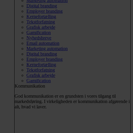
Marketing automation
Digital branding
Employer branding
Kernefortælling
Tekstforfatning
Grafisk arbejde
Gamification
Nyhedsbreve
Email automation
Marketing automation
Digital branding
Employer branding
Kernefortælling
Tekstforfatning
Grafisk arbejde
Gamification
Kommunikation
God kommunikation er en grundsten i vores tilgang til
markedsføring. I virkeligheden er kommunikation afgørende i
alt, hvad vi laver.