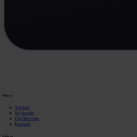
Om os
Ydelser
Ny kunde
Om Become
Karriere
Følg os