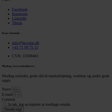
Facebook
Instagram
LinkedIn
Tiktok
Kom i kontakt
info@become.dk
+45 71 99 75 15
CVR: 33588461
Modtag vores nyhedsbreve
Modtag nyheder, gode råd til markedsføring, webinar og andre gode
sager.
Navn
E-mail
Consent
Ja tak, jeg accepterer at modtage emails.
Tilmeld mig!