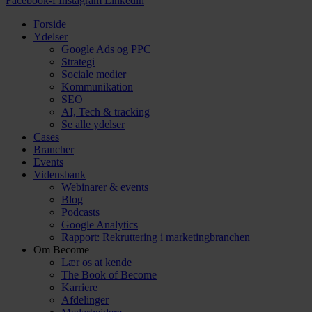
Facebook-f
Instagram
Linkedin
Forside
Ydelser
Google Ads og PPC
Strategi
Sociale medier
Kommunikation
SEO
AI, Tech & tracking
Se alle ydelser
Cases
Brancher
Events
Vidensbank
Webinarer & events
Blog
Podcasts
Google Analytics
Rapport: Rekruttering i marketingbranchen
Om Become
Lær os at kende
The Book of Become
Karriere
Afdelinger