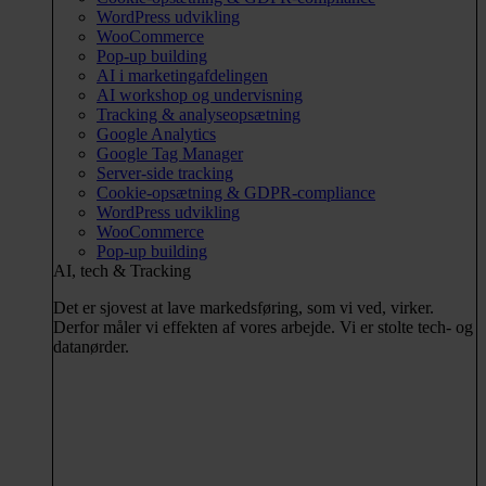
WordPress udvikling
WooCommerce
Pop-up building
AI i marketingafdelingen
AI workshop og undervisning
Tracking & analyseopsætning
Google Analytics
Google Tag Manager
Server-side tracking
Cookie-opsætning & GDPR-compliance
WordPress udvikling
WooCommerce
Pop-up building
AI, tech & Tracking
Det er sjovest at lave markedsføring, som vi ved, virker.
Derfor måler vi effekten af vores arbejde. Vi er stolte tech- og
datanørder.