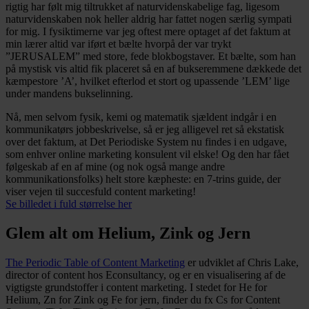
rigtig har følt mig tiltrukket af naturvidenskabelige fag, ligesom
naturvidenskaben nok heller aldrig har fattet nogen særlig sympati
for mig. I fysiktimerne var jeg oftest mere optaget af det faktum at
min lærer altid var iført et bælte hvorpå der var trykt
”JERUSALEM” med store, fede blokbogstaver. Et bælte, som han
på mystisk vis altid fik placeret så en af bukseremmene dækkede det
kæmpestore ’A’, hvilket efterlod et stort og upassende ’LEM’ lige
under mandens bukselinning.
Nå, men selvom fysik, kemi og matematik sjældent indgår i en
kommunikatørs jobbeskrivelse, så er jeg alligevel ret så ekstatisk
over det faktum, at Det Periodiske System nu findes i en udgave,
som enhver online marketing konsulent vil elske! Og den har fået
følgeskab af en af mine (og nok også mange andre
kommunikationsfolks) helt store kæpheste: en 7-trins guide, der
viser vejen til succesfuld content marketing!
Se billedet i fuld størrelse her
Glem alt om Helium, Zink og Jern
The Periodic Table of Content Marketing
er udviklet af Chris Lake,
director of content hos Econsultancy, og er en visualisering af de
vigtigste grundstoffer i content marketing. I stedet for He for
Helium, Zn for Zink og Fe for jern, finder du fx Cs for Content