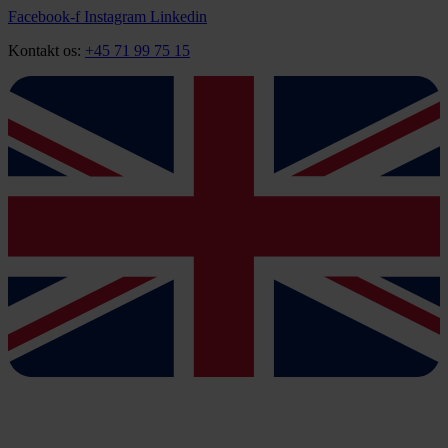
Videre
Facebook-f
Instagram
Linkedin
til
Kontakt os:
+45 71 99 75 15
indhold