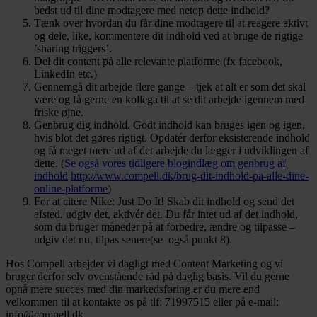
bedst ud til dine modtagere med netop dette indhold?
Tænk over hvordan du får dine modtagere til at reagere aktivt
og dele, like, kommentere dit indhold ved at bruge de rigtige
’sharing triggers’.
Del dit content på alle relevante platforme (fx facebook,
LinkedIn etc.)
Gennemgå dit arbejde flere gange – tjek at alt er som det skal
være og få gerne en kollega til at se dit arbejde igennem med
friske øjne.
Genbrug dig indhold. Godt indhold kan bruges igen og igen,
hvis blot det gøres rigtigt. Opdatér derfor eksisterende indhold
og få meget mere ud af det arbejde du lægger i udviklingen af
dette. (
Se også vores tidligere blogindlæg om genbrug af
indhold
http://www.compell.dk/brug-dit-indhold-pa-alle-dine-
online-platforme
)
For at citere Nike: Just Do It! Skab dit indhold og send det
afsted, udgiv det, aktivér det. Du får intet ud af det indhold,
som du bruger måneder på at forbedre, ændre og tilpasse –
udgiv det nu, tilpas senere(se også punkt 8).
Hos Compell arbejder vi dagligt med Content Marketing og vi
bruger derfor selv ovenstående råd på daglig basis. Vil du gerne
opnå mere succes med din markedsføring er du mere end
velkommen til at kontakte os på tlf: 71997515 eller på e-mail:
info@compell.dk