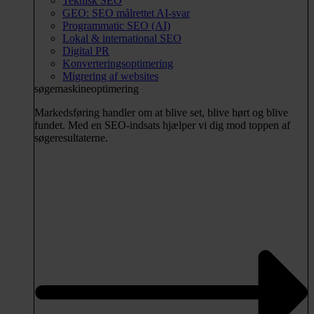
Teknisk SEO
GEO: SEO målrettet AI-svar
Programmatic SEO (AI)
Lokal & international SEO
Digital PR
Konverteringsoptimering
Migrering af websites
søgemaskineoptimering
Markedsføring handler om at blive set, blive hørt og blive
fundet. Med en SEO-indsats hjælper vi dig mod toppen af
søgeresultaterne.