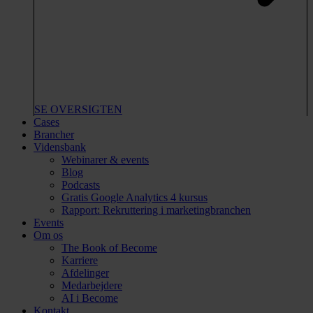
SE OVERSIGTEN
Cases
Brancher
Vidensbank
Webinarer & events
Blog
Podcasts
Gratis Google Analytics 4 kursus
Rapport: Rekruttering i marketingbranchen
Events
Om os
The Book of Become
Karriere
Afdelinger
Medarbejdere
AI i Become
Kontakt