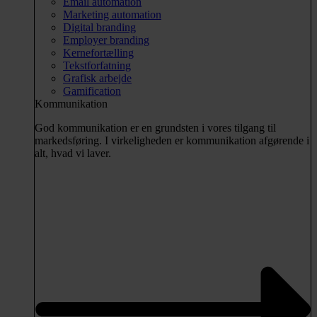
Email automation
Marketing automation
Digital branding
Employer branding
Kernefortælling
Tekstforfatning
Grafisk arbejde
Gamification
Kommunikation
God kommunikation er en grundsten i vores tilgang til
markedsføring. I virkeligheden er kommunikation afgørende i
alt, hvad vi laver.