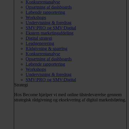
Konkurrentanalyse
Opsætning af dashboards
Løbende rapportering
Workshops
Undervisning & foredrag
SMV:PRO og SMV:Digital
Ekstern marketingafdeling
Digital strategi
Leadgenerering
Rådgivning & sparring
Konkurrentanalyse
Opsætning af dashboards
Løbende rapportering
Workshops
Undervisning & foredrag
SMV:PRO og SMV:Digital
Strategi
Hos Become hjælper vi med online tilstedeværelse gennem
strategisk rådgivning og eksekvering af digital markedsføring.