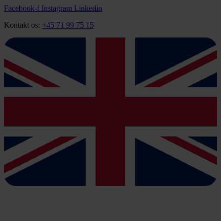
Videre
Facebook-f
Instagram
Linkedin
til
Kontakt os:
+45 71 99 75 15
indhold