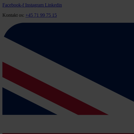
Videre
Facebook-f
Instagram
Linkedin
til
Kontakt os:
+45 71 99 75 15
indhold