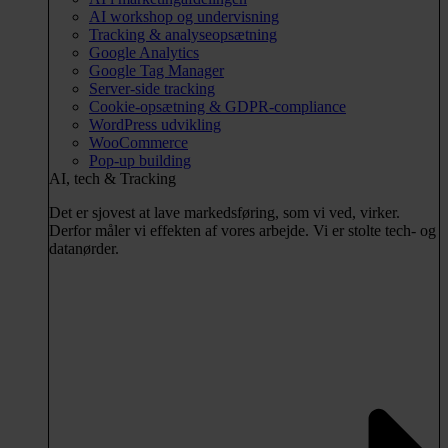
AI workshop og undervisning
Tracking & analyseopsætning
Google Analytics
Google Tag Manager
Server-side tracking
Cookie-opsætning & GDPR-compliance
WordPress udvikling
WooCommerce
Pop-up building
AI, tech & Tracking
Det er sjovest at lave markedsføring, som vi ved, virker.
Derfor måler vi effekten af vores arbejde. Vi er stolte tech- og
datanørder.