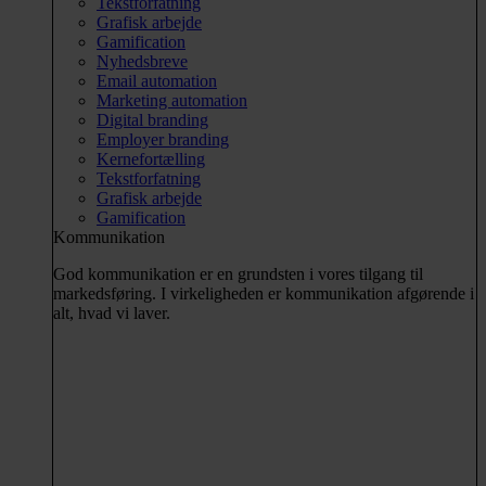
Tekstforfatning
Grafisk arbejde
Gamification
Nyhedsbreve
Email automation
Marketing automation
Digital branding
Employer branding
Kernefortælling
Tekstforfatning
Grafisk arbejde
Gamification
Kommunikation
God kommunikation er en grundsten i vores tilgang til
markedsføring. I virkeligheden er kommunikation afgørende i
alt, hvad vi laver.