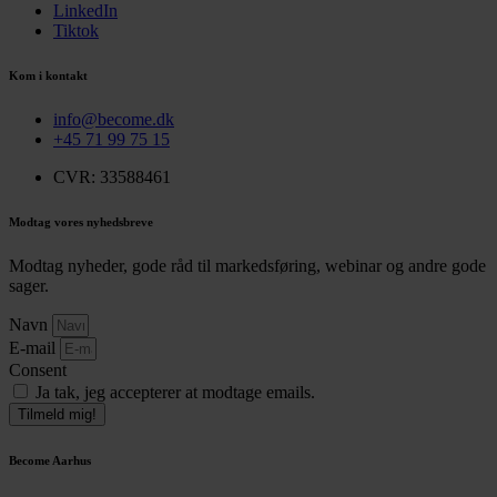
LinkedIn
Tiktok
Kom i kontakt
info@become.dk
+45 71 99 75 15
CVR: 33588461
Modtag vores nyhedsbreve
Modtag nyheder, gode råd til markedsføring, webinar og andre gode
sager.
Navn
E-mail
Consent
Ja tak, jeg accepterer at modtage emails.
Tilmeld mig!
Become Aarhus