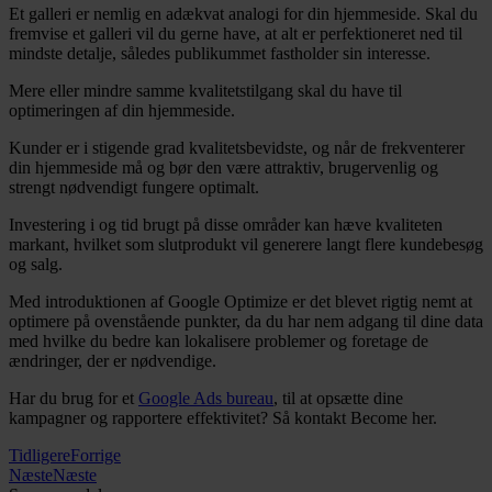
Et galleri er nemlig en adækvat analogi for din hjemmeside. Skal du
fremvise et galleri vil du gerne have, at alt er perfektioneret ned til
mindste detalje, således publikummet fastholder sin interesse.
Mere eller mindre samme kvalitetstilgang skal du have til
optimeringen af din hjemmeside.
Kunder er i stigende grad kvalitetsbevidste, og når de frekventerer
din hjemmeside må og bør den være attraktiv, brugervenlig og
strengt nødvendigt fungere optimalt.
Investering i og tid brugt på disse områder kan hæve kvaliteten
markant, hvilket som slutprodukt vil generere langt flere kundebesøg
og salg.
Med introduktionen af Google Optimize er det blevet rigtig nemt at
optimere på ovenstående punkter, da du har nem adgang til dine data
med hvilke du bedre kan lokalisere problemer og foretage de
ændringer, der er nødvendige.
Har du brug for et
Google Ads bureau
, til at opsætte dine
kampagner og rapportere effektivitet? Så kontakt Become her.
Tidligere
Forrige
Næste
Næste