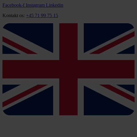
Videre
Facebook-f
Instagram
Linkedin
til
Kontakt os:
+45 71 99 75 15
indhold