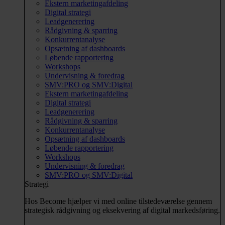
Ekstern marketingafdeling
Digital strategi
Leadgenerering
Rådgivning & sparring
Konkurrentanalyse
Opsætning af dashboards
Løbende rapportering
Workshops
Undervisning & foredrag
SMV:PRO og SMV:Digital
Ekstern marketingafdeling
Digital strategi
Leadgenerering
Rådgivning & sparring
Konkurrentanalyse
Opsætning af dashboards
Løbende rapportering
Workshops
Undervisning & foredrag
SMV:PRO og SMV:Digital
Strategi
Hos Become hjælper vi med online tilstedeværelse gennem
strategisk rådgivning og eksekvering af digital markedsføring.