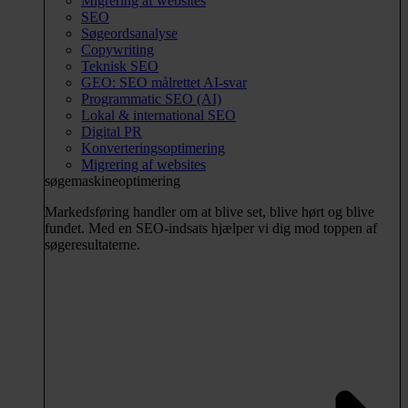
Migrering af websites
SEO
Søgeordsanalyse
Copywriting
Teknisk SEO
GEO: SEO målrettet AI-svar
Programmatic SEO (AI)
Lokal & international SEO
Digital PR
Konverteringsoptimering
Migrering af websites
søgemaskineoptimering
Markedsføring handler om at blive set, blive hørt og blive
fundet. Med en SEO-indsats hjælper vi dig mod toppen af
søgeresultaterne.