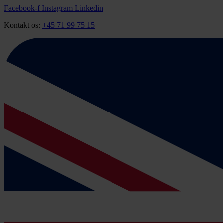
Videre
Facebook-f
Instagram
Linkedin
til
Kontakt os:
+45 71 99 75 15
indhold