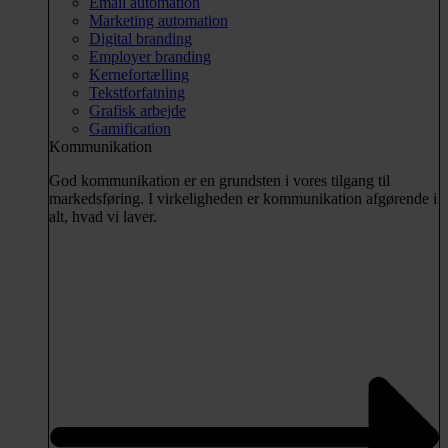
Email automation
Marketing automation
Digital branding
Employer branding
Kernefortælling
Tekstforfatning
Grafisk arbejde
Gamification
Kommunikation
God kommunikation er en grundsten i vores tilgang til
markedsføring. I virkeligheden er kommunikation afgørende i
alt, hvad vi laver.