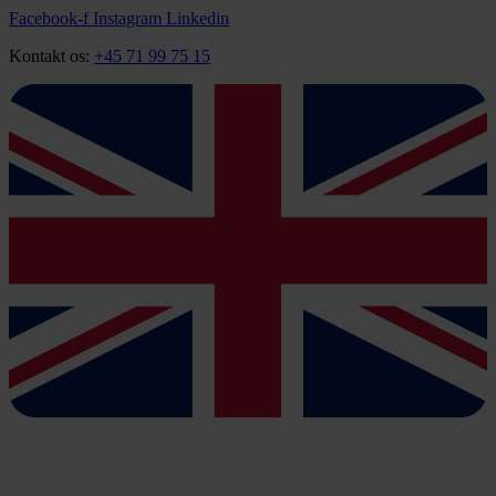
Videre
Facebook-f
Instagram
Linkedin
til
Kontakt os:
+45 71 99 75 15
indhold