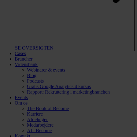
SE OVERSIGTEN
Cases
Brancher
Vidensbank
Webinarer & events
Blog
Podcasts
Gratis Google Analytics 4 kursus
Rapport: Rekruttering i marketingbranchen
Events
Om os
The Book of Become
Karriere
Afdelinger
Medarbejdere
AI i Become
Kontakt