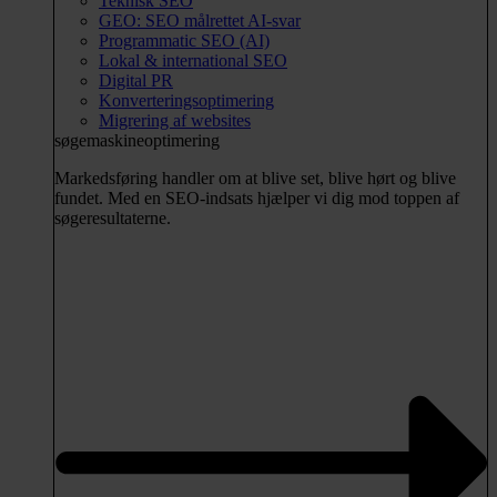
Teknisk SEO
GEO: SEO målrettet AI-svar
Programmatic SEO (AI)
Lokal & international SEO
Digital PR
Konverteringsoptimering
Migrering af websites
søgemaskineoptimering
Markedsføring handler om at blive set, blive hørt og blive
fundet. Med en SEO-indsats hjælper vi dig mod toppen af
søgeresultaterne.