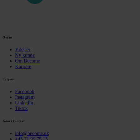
Om os
Ydelser
Ny kunde
Om Become
Karriere
Følg os
Facebook
Instagram
LinkedIn
Tiktok
Kom i kontakt
info@become.dk
+45 71 99 75 15