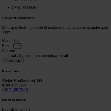
CVR: 33588461
Modtag vores nyhedsbreve
Modtag nyheder, gode råd til markedsføring, webinar og andre gode
sager.
Navn
E-mail
Consent
Ja tak, jeg accepterer at modtage emails.
Tilmeld mig!
Become Aarhus
Skejby Nordlandsvej 309
8200 Aarhus N
+45 71 99 75 15
Become København
Bag Elefanterne 1