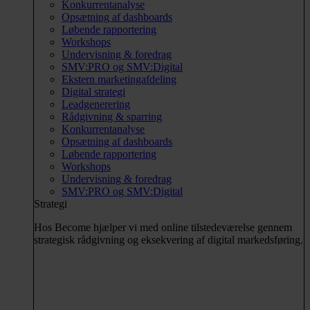
Konkurrentanalyse
Opsætning af dashboards
Løbende rapportering
Workshops
Undervisning & foredrag
SMV:PRO og SMV:Digital
Ekstern marketingafdeling
Digital strategi
Leadgenerering
Rådgivning & sparring
Konkurrentanalyse
Opsætning af dashboards
Løbende rapportering
Workshops
Undervisning & foredrag
SMV:PRO og SMV:Digital
Strategi
Hos Become hjælper vi med online tilstedeværelse gennem
strategisk rådgivning og eksekvering af digital markedsføring.