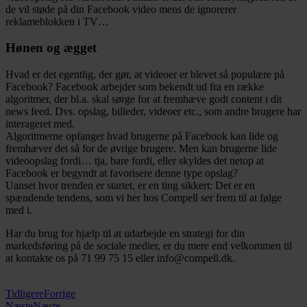
de vil støde på din Facebook video mens de ignorerer
reklameblokken i TV…
Hønen og ægget
Hvad er det egentlig, der gør, at videoer er blevet så populære på
Facebook? Facebook arbejder som bekendt ud fra en række
algoritmer, der bl.a. skal sørge for at fremhæve godt content i dit
news feed. Dvs. opslag, billeder, videoer etc., som andre brugere har
interageret med.
Algoritmerne opfanger hvad brugerne på Facebook kan lide og
fremhæver det så for de øvrige brugere. Men kan brugerne lide
videoopslag fordi… tja, bare fordi, eller skyldes det netop at
Facebook er begyndt at favorisere denne type opslag?
Uanset hvor trenden er startet, er en ting sikkert: Det er en
spændende tendens, som vi her hos Compell ser frem til at følge
med i.
Har du brug for hjælp til at udarbejde en strategi for din
markedsføring på de sociale medier, er du mere end velkommen til
at kontakte os på 71 99 75 15 eller info@compell.dk.
71 71 99 75
1599 75 15
71 99 75 15
Tidligere
Forrige
Næste
Næste