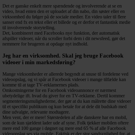
Det er ganske enkelt mere spændende og involverende at se en
video, hvad enten den er uploadet af din nabo, din søster eller en
virksomhed du følger på de sociale medier. En video taler til flere
sanser end fx en tekst eller et billede og er derfor et fantastisk medie
til involverende storytelling.
Det, kombineret med Facebooks nye funktion, der automatisk
afspiller videoer, når du scroller forbi dem i dit newsfeed, gør det
nemmere for brugeren at opdage nyt indhold.
Jeg har en virksomhed. Skal jeg bruge Facebook
videoer i min markedsføring?
Mange virksomheder er allerede begyndt at snuse til fordelene ved
videoopslag, og vi spår at Facebook videoer i mange tilfælde kan
komme til at tage TV-reklamernes plads.
Omkostningerne for en Facebook videoannonce er nærmest
ubetydelige ift. hvad du giver for en TV-reklame. Dertil kommer
segmenteringsmulighederne, der gør at du kan målrette dine videoer
til et specifikt publikum og kun betale for at dele dit budskab med
dine udvalgte, relevante modtagere.
Men vent, der er mere! Størstedelen af alle danskere har en mobil,
som de kun sjældent lader ude af syne. Folk tjekker mobilen oftere
mere end 100 gange i døgnet og mere end 65 % af alle Facebook
videoopslag ses via mobile. Faktisk er der stor sandsynlighed for, at