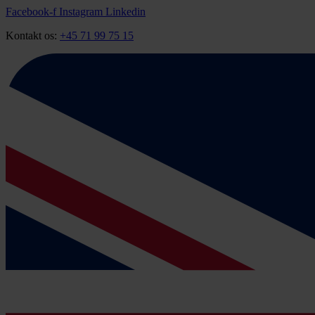
Videre
Facebook-f
Instagram
Linkedin
til
Kontakt os:
+45 71 99 75 15
indhold