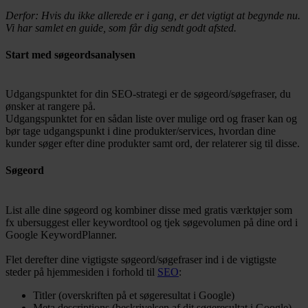
Derfor: Hvis du ikke allerede er i gang, er det vigtigt at begynde nu.
Vi har samlet en guide, som får dig sendt godt afsted.
Start med søgeordsanalysen
Udgangspunktet for din SEO-strategi er de søgeord/søgefraser, du
ønsker at rangere på.
Udgangspunktet for en sådan liste over mulige ord og fraser kan og
bør tage udgangspunkt i dine produkter/services, hvordan dine
kunder søger efter dine produkter samt ord, der relaterer sig til disse.
Søgeord
List alle dine søgeord og kombiner disse med gratis værktøjer som
fx ubersuggest eller keywordtool og tjek søgevolumen på dine ord i
Google KeywordPlanner.
Flet derefter dine vigtigste søgeord/søgefraser ind i de vigtigste
steder på hjemmesiden i forhold til
SEO
:
Titler (overskriften på et søgeresultat i Google)
Meta descriptions (beskrivelsen af dit søgeresultat i Google)