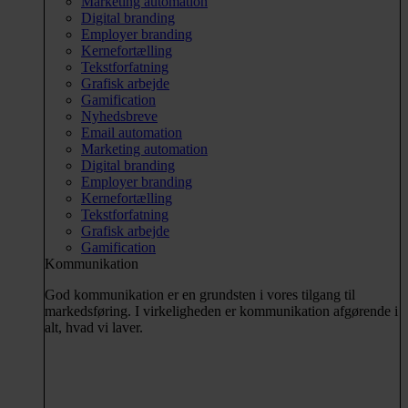
Marketing automation
Digital branding
Employer branding
Kernefortælling
Tekstforfatning
Grafisk arbejde
Gamification
Nyhedsbreve
Email automation
Marketing automation
Digital branding
Employer branding
Kernefortælling
Tekstforfatning
Grafisk arbejde
Gamification
Kommunikation
God kommunikation er en grundsten i vores tilgang til
markedsføring. I virkeligheden er kommunikation afgørende i
alt, hvad vi laver.