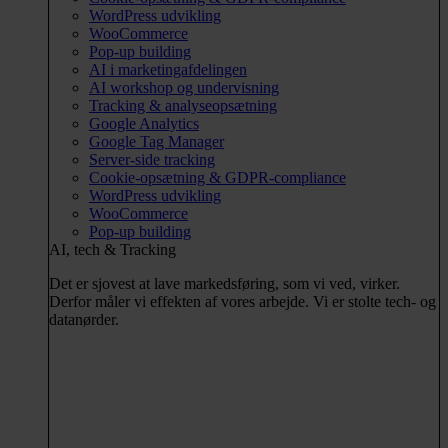
WordPress udvikling
WooCommerce
Pop-up building
AI i marketingafdelingen
AI workshop og undervisning
Tracking & analyseopsætning
Google Analytics
Google Tag Manager
Server-side tracking
Cookie-opsætning & GDPR-compliance
WordPress udvikling
WooCommerce
Pop-up building
AI, tech & Tracking
Det er sjovest at lave markedsføring, som vi ved, virker.
Derfor måler vi effekten af vores arbejde. Vi er stolte tech- og
datanørder.