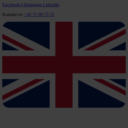
Videre
Facebook-f
Instagram
Linkedin
til
Kontakt os:
+45 71 99 75 15
indhold