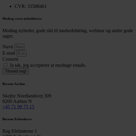
CVR: 33588461
Modtag vores nyhedsbreve
Modtag nyheder, gode råd til markedsføring, webinar og andre gode
sager.
Navn
E-mail
Consent
Ja tak, jeg accepterer at modtage emails.
Tilmeld mig!
Become Aarhus
Skejby Nordlandsvej 309
8200 Aarhus N
+45 71 99 75 15
Become København
Bag Elefanterne 1