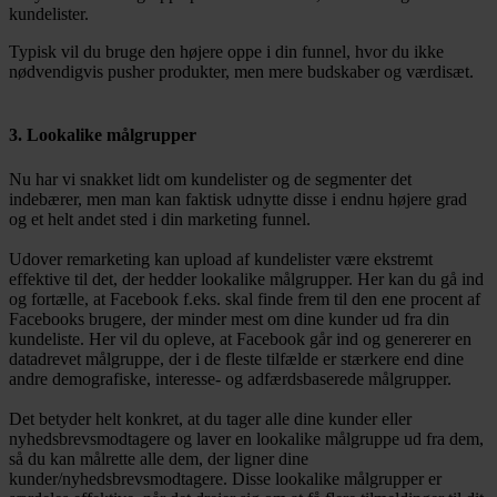
kundelister.
Typisk vil du bruge den højere oppe i din funnel, hvor du ikke
nødvendigvis pusher produkter, men mere budskaber og værdisæt.
3. Lookalike målgrupper
Nu har vi snakket lidt om kundelister og de segmenter det
indebærer, men man kan faktisk udnytte disse i endnu højere grad
og et helt andet sted i din marketing funnel.
Udover remarketing kan upload af kundelister være ekstremt
effektive til det, der hedder lookalike målgrupper. Her kan du gå ind
og fortælle, at Facebook f.eks. skal finde frem til den ene procent af
Facebooks brugere, der minder mest om dine kunder ud fra din
kundeliste. Her vil du opleve, at Facebook går ind og genererer en
datadrevet målgruppe, der i de fleste tilfælde er stærkere end dine
andre demografiske, interesse- og adfærdsbaserede målgrupper.
Det betyder helt konkret, at du tager alle dine kunder eller
nyhedsbrevsmodtagere og laver en lookalike målgruppe ud fra dem,
så du kan målrette alle dem, der ligner dine
kunder/nyhedsbrevsmodtagere. Disse lookalike målgrupper er