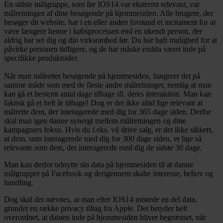
En sidste målgruppe, som før IOS14 var ekstremt relevant, var
målretningen af dine besøgende på hjemmesiden. Alle brugere, der
besøger dit website, har i en eller anden forstand et incitament for at
være længere henne i købsprocessen end en ukendt person, der
aldrig har set dig og din virksomhed før. Du har haft mulighed for at
påvirke personen tidligere, og de har måske endda været inde på
specifikke produktsider.
Når man målretter besøgende på hjemmesiden, fungerer det på
samme måde som med de fleste andre målretninger, nemlig at man
kan gå et bestemt antal dage tilbage ift. deres interaktion. Man kan
faktisk gå et helt år tilbage! Dog er det ikke altid lige relevant at
målrette dem, der interagerede med dig for 365 dage siden. Derfor
skal man igen danne synergi mellem målretningen og dine
kampagners fokus. Hvis du f.eks. vil drive salg, er det ikke sikkert,
at dem, som interagerede med dig for 300 dage siden, er lige så
relevante som dem, der interagerede med dig de sidste 30 dage.
Man kan derfor udnytte sin data på hjemmesiden til at danne
målgrupper på Facebook og derigennem skabe interesse, behov og
handling.
Dog skal det nævnes, at man efter IOS14 mistede en del data,
grundet en række privacy tiltag fra Apple. Det betyder helt
overordnet, at dataen inde på hjemmesiden bliver begrænset, når