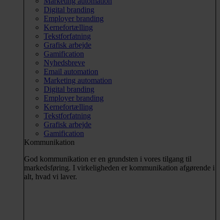
Marketing automation
Digital branding
Employer branding
Kernefortælling
Tekstforfatning
Grafisk arbejde
Gamification
Nyhedsbreve
Email automation
Marketing automation
Digital branding
Employer branding
Kernefortælling
Tekstforfatning
Grafisk arbejde
Gamification
Kommunikation
God kommunikation er en grundsten i vores tilgang til
markedsføring. I virkeligheden er kommunikation afgørende i
alt, hvad vi laver.