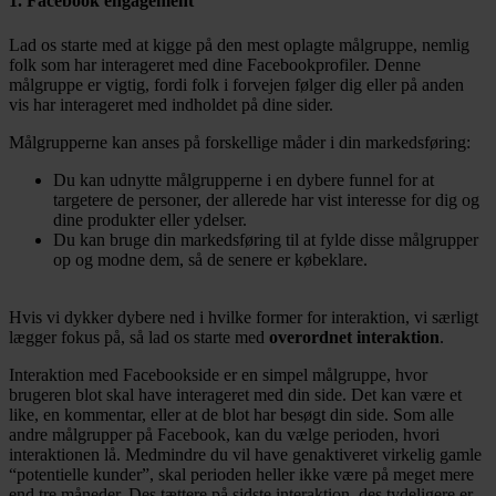
1. Facebook engagement
Lad os starte med at kigge på den mest oplagte målgruppe, nemlig
folk som har interageret med dine Facebookprofiler. Denne
målgruppe er vigtig, fordi folk i forvejen følger dig eller på anden
vis har interageret med indholdet på dine sider.
Målgrupperne kan anses på forskellige måder i din markedsføring:
Du kan udnytte målgrupperne i en dybere funnel for at
targetere de personer, der allerede har vist interesse for dig og
dine produkter eller ydelser.
Du kan bruge din markedsføring til at fylde disse målgrupper
op og modne dem, så de senere er købeklare.
Hvis vi dykker dybere ned i hvilke former for interaktion, vi særligt
lægger fokus på, så lad os starte med
overordnet interaktion
.
Interaktion med Facebookside er en simpel målgruppe, hvor
brugeren blot skal have interageret med din side. Det kan være et
like, en kommentar, eller at de blot har besøgt din side. Som alle
andre målgrupper på Facebook, kan du vælge perioden, hvori
interaktionen lå. Medmindre du vil have genaktiveret virkelig gamle
“potentielle kunder”, skal perioden heller ikke være på meget mere
end tre måneder. Des tættere på sidste interaktion, des tydeligere er