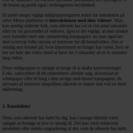
dit brand og profil også i forbrugernes bevidsthed.
Et andet meget vigtigt målgruppesegment inden for interaktion på
selve Metas platforme er
interaktionen med dine videoer
. Man
kan nemlig målrette folk, som allerede har set et vist antal sekunder
eller en vis procentdel af videoen. Igen er det vigtigt, at man tænker
over formålet med sine remarketing kampagner, da man også her
skal overveje folks niveau af interesse for dit brand/video. Der er
nemlig stor forskel på, hvor interesseret en bruger har været, hvis de
har set hele din video imod at have set 3 sekunder af en to minutter
lang video.
Disse målgrupper er oplagte at bruge til at skabe konverteringer.
F.eks. subscribers til dit nyhedsbrev, direkte salg, download af
whitepaper eller til brug i dine øvrige mid-funnel kampagner, da
niveauet af interesse simpelthen allerede er højere end ved en bred
målretning.
2. Kundelister
Dem, som allerede har købt fra dig, kan i mange tilfælde være
oplagte at forsøge at lave et opsalg til. Det kan være relaterede
produkter eller måske opgradering af det, som de allerede har købt.