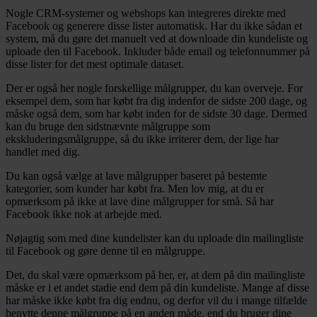
Nogle CRM-systemer og webshops kan integreres direkte med
Facebook og generere disse lister automatisk. Har du ikke sådan et
system, må du gøre det manuelt ved at downloade din kundeliste og
uploade den til Facebook. Inkluder både email og telefonnummer på
disse lister for det mest optimale dataset.
Der er også her nogle forskellige målgrupper, du kan overveje. For
eksempel dem, som har købt fra dig indenfor de sidste 200 dage, og
måske også dem, som har købt inden for de sidste 30 dage. Dermed
kan du bruge den sidstnævnte målgruppe som
ekskluderingsmålgruppe, så du ikke irriterer dem, der lige har
handlet med dig.
Du kan også vælge at lave målgrupper baseret på bestemte
kategorier, som kunder har købt fra. Men lov mig, at du er
opmærksom på ikke at lave dine målgrupper for små. Så har
Facebook ikke nok at arbejde med.
Nøjagtig som med dine kundelister kan du uploade din mailingliste
til Facebook og gøre denne til en målgruppe.
Det, du skal være opmærksom på her, er, at dem på din mailingliste
måske er i et andet stadie end dem på din kundeliste. Mange af disse
har måske ikke købt fra dig endnu, og derfor vil du i mange tilfælde
benytte denne målgruppe på en anden måde, end du bruger dine