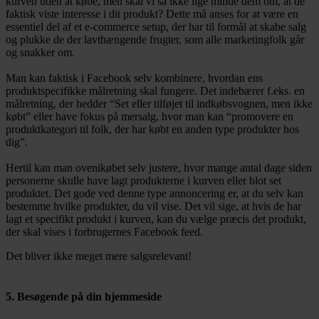
kurven uden at købe, men skal vi så ikke lige minde dem om, at de
faktisk viste interesse i dit produkt? Dette må anses for at være en
essentiel del af et e-commerce setup, der har til formål at skabe salg
og plukke de der lavthængende frugter, som alle marketingfolk går
og snakker om.
Man kan faktisk i Facebook selv kombinere, hvordan ens
produktspecifikke målretning skal fungere. Det indebærer f.eks. en
målretning, der hedder “Set eller tilføjet til indkøbsvognen, men ikke
købt” eller have fokus på mersalg, hvor man kan “promovere en
produktkategori til folk, der har købt en anden type produkter hos
dig”.
Hertil kan man ovenikøbet selv justere, hvor mange antal dage siden
personerne skulle have lagt produkterne i kurven eller blot set
produktet. Det gode ved denne type annoncering er, at du selv kan
bestemme hvilke produkter, du vil vise. Det vil sige, at hvis de har
lagt et specifikt produkt i kurven, kan du vælge præcis det produkt,
der skal vises i forbrugernes Facebook feed.
Det bliver ikke meget mere salgsrelevant!
5. Besøgende på din hjemmeside