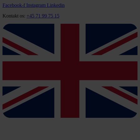
Videre
Facebook-f
Instagram
Linkedin
til
Kontakt os:
+45 71 99 75 15
indhold