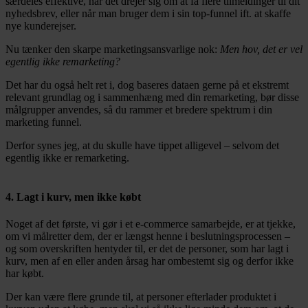
særdeles effektive, når det drejer sig om at få flere tilmeldinger til dit
nyhedsbrev, eller når man bruger dem i sin top-funnel ift. at skaffe
nye kunderejser.
Nu tænker den skarpe marketingsansvarlige nok:
Men hov, det er vel
egentlig ikke remarketing?
Det har du også helt ret i, dog baseres dataen gerne på et ekstremt
relevant grundlag og i sammenhæng med din remarketing, bør disse
målgrupper anvendes, så du rammer et bredere spektrum i din
marketing funnel.
Derfor synes jeg, at du skulle have tippet alligevel – selvom det
egentlig ikke er remarketing.
4. Lagt i kurv, men ikke købt
Noget af det første, vi gør i et e-commerce samarbejde, er at tjekke,
om vi målretter dem, der er længst henne i beslutningsprocessen –
og som overskriften hentyder til, er det de personer, som har lagt i
kurv, men af en eller anden årsag har ombestemt sig og derfor ikke
har købt.
Der kan være flere grunde til, at personer efterlader produktet i