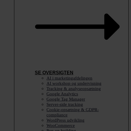
SE OVERSIGTEN
AI i marketingafdelingen
AI workshop og undervisning
Tracking & analyseopsætning
Google Analytics
Google Tag Manager
Server-side tracking
Cookie-opsætning & GDPR-
compliance
WordPress udvikling
WooCommerce
Pop-up building