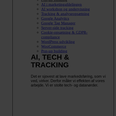
AI i marketingafdelingen
AI workshop og undervisning
Tracking & analyseopsætning
Google Analytics
Google Tag Manager
Server-side tracking
Cookie-opsætning & GDPR-
compliance
WordPress udvikling
WooCommerce
Pop-up building
AI, TECH &
TRACKING
Det er sjovest at lave markedsføring, som vi
ved, virker. Derfor måler vi effekten af vores
arbejde. Vi er stolte tech- og datanørder.