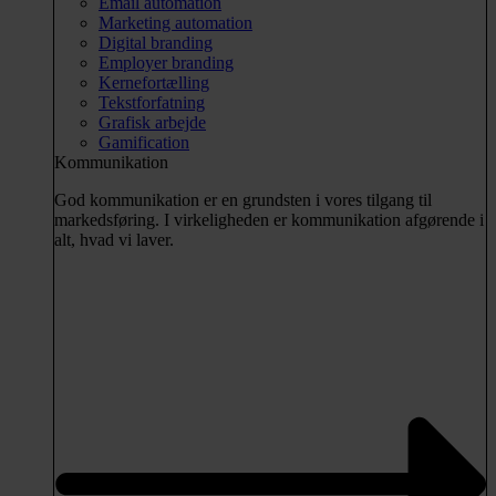
Email automation
Marketing automation
Digital branding
Employer branding
Kernefortælling
Tekstforfatning
Grafisk arbejde
Gamification
Kommunikation
God kommunikation er en grundsten i vores tilgang til
markedsføring. I virkeligheden er kommunikation afgørende i
alt, hvad vi laver.