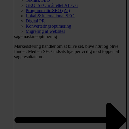
Teknisk SEO
GEO: SEO målrettet AI-svar
Programmatic SEO (AI)
Lokal & international SEO
Digital PR
Konverteringsoptimering
Migrering af websites
søgemaskineoptimering
Markedsføring handler om at blive set, blive hørt og blive
fundet. Med en SEO-indsats hjælper vi dig mod toppen af
søgeresultaterne.