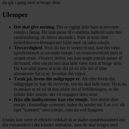
du går i gang med at bruge dem.
Ulemper
Det skal give mening
. Det er vigtigt ikke bare at anvende
emojis i flæng. De skal passe til e-mailens indhold samt den
sammenhæng, de bliver anvendt i. Prøv at teste dine
nyhedsbreves åbningsrater både med og uden emojis.
Troværdighed
. Hvis du har et seriøst brand, kan det virke
uprofessionelt at anvende emojis i en emneoverskrift med et
seriøst emne. Overvej derfor, om kun nogle emojis passer til
dit brand, eller om du helt skal lade være med at bruge dem.
Du kan altid prøve at teste det på en lille del af dine
abonnenter for at se, hvordan det virker.
Tænk på, hvem din målgruppe er
. Alt efter hvem din
målgruppe er, kan du overveje, om du skal lade være. Hvis du
fx ønsker at nå ud til den ældre del af befolkningen, er det
måske ikke emojis, der vil engagere dem mest.
Ikke alle mailsystemer kan vise emojis
. Test derfor dine
emojis i forskellige systemer, inden du sender ud. Lav evt. dit
eget ”kartotek” med emojis, som du ved fungerer.
Emojis kan være et effektiv redskab til at skabe opmærksomhed om
din virksomhed i din kundes indbakke, men de skal bruges med