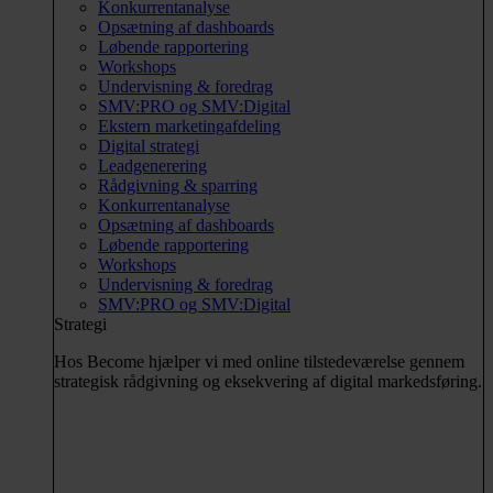
Konkurrentanalyse
Opsætning af dashboards
Løbende rapportering
Workshops
Undervisning & foredrag
SMV:PRO og SMV:Digital
Ekstern marketingafdeling
Digital strategi
Leadgenerering
Rådgivning & sparring
Konkurrentanalyse
Opsætning af dashboards
Løbende rapportering
Workshops
Undervisning & foredrag
SMV:PRO og SMV:Digital
Strategi
Hos Become hjælper vi med online tilstedeværelse gennem
strategisk rådgivning og eksekvering af digital markedsføring.