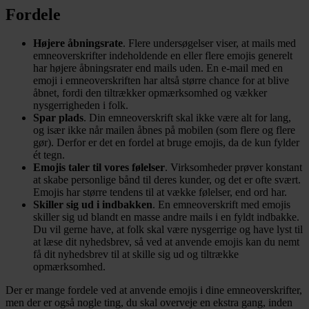
Fordele
Højere åbningsrate
. Flere undersøgelser viser, at mails med
emneoverskrifter indeholdende en eller flere emojis generelt
har højere åbningsrater end mails uden. En e-mail med en
emoji i emneoverskriften har altså større chance for at blive
åbnet, fordi den tiltrækker opmærksomhed og vækker
nysgerrigheden i folk.
Spar plads
. Din emneoverskrift skal ikke være alt for lang,
og især ikke når mailen åbnes på mobilen (som flere og flere
gør). Derfor er det en fordel at bruge emojis, da de kun fylder
ét tegn.
Emojis taler til vores følelser
. Virksomheder prøver konstant
at skabe personlige bånd til deres kunder, og det er ofte svært.
Emojis har større tendens til at vække følelser, end ord har.
Skiller sig ud i indbakken
. En emneoverskrift med emojis
skiller sig ud blandt en masse andre mails i en fyldt indbakke.
Du vil gerne have, at folk skal være nysgerrige og have lyst til
at læse dit nyhedsbrev, så ved at anvende emojis kan du nemt
få dit nyhedsbrev til at skille sig ud og tiltrække
opmærksomhed.
Der er mange fordele ved at anvende emojis i dine emneoverskrifter,
men der er også nogle ting, du skal overveje en ekstra gang, inden