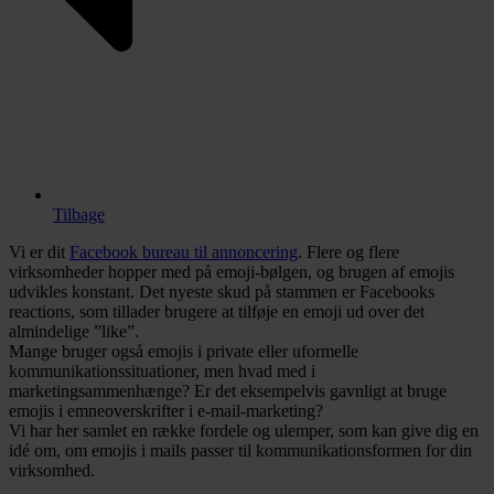
Tilbage
Vi er dit
Facebook bureau til annoncering
. Flere og flere
virksomheder hopper med på emoji-bølgen, og brugen af emojis
udvikles konstant. Det nyeste skud på stammen er Facebooks
reactions, som tillader brugere at tilføje en emoji ud over det
almindelige ”like”.
Mange bruger også emojis i private eller uformelle
kommunikationssituationer, men hvad med i
marketingsammenhænge? Er det eksempelvis gavnligt at bruge
emojis i emneoverskrifter i e-mail-marketing?
Vi har her samlet en række fordele og ulemper, som kan give dig en
idé om, om emojis i mails passer til kommunikationsformen for din
virksomhed.