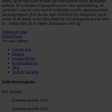
omhu, og de skal passe til både din virksomheds brand og mailens
indhold. Hvis emojien til gengæld passer i den sammenhæng, de
anvendes i, kan de være med til at tiltrække positiv opmærksomhed
og nysgerrighed. Hvis du har taget forbehold for ulemperne, og de
passer til dit brand, er der ikke andet før end at begynde at teste dem
af – måske fører de en højere åbningsrate med sig.
Tidligere
Forrige
Næste
Næste
Se vores ydelser
Google Ads
Strategi
Sociale Medier
Kommunikation
SEO
Tech & Tracking
Indholdsfortegnelse
Del opslaget: