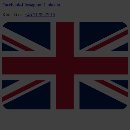
Videre
Facebook-f
Instagram
Linkedin
til
Kontakt os:
+45 71 99 75 15
indhold