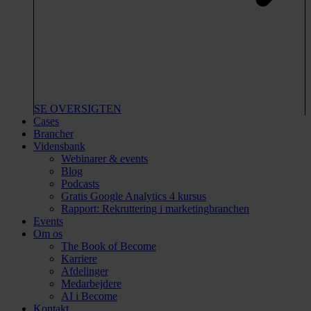
SE OVERSIGTEN
Cases
Brancher
Vidensbank
Webinarer & events
Blog
Podcasts
Gratis Google Analytics 4 kursus
Rapport: Rekruttering i marketingbranchen
Events
Om os
The Book of Become
Karriere
Afdelinger
Medarbejdere
AI i Become
Kontakt