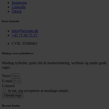
Instagram
LinkedIn
Tiktok
Kom i kontakt
info@become.dk
+45 71 99 75 15
CVR: 33588461
Modtag vores nyhedsbreve
Modtag nyheder, gode råd til markedsføring, webinar og andre gode
sager.
Navn
E-mail
Consent
Ja tak, jeg accepterer at modtage emails.
Tilmeld mig!
Become Aarhus