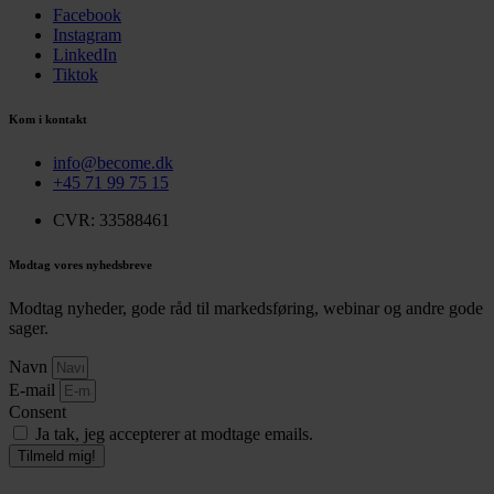
Facebook
Instagram
LinkedIn
Tiktok
Kom i kontakt
info@become.dk
+45 71 99 75 15
CVR: 33588461
Modtag vores nyhedsbreve
Modtag nyheder, gode råd til markedsføring, webinar og andre gode
sager.
Navn
E-mail
Consent
Ja tak, jeg accepterer at modtage emails.
Tilmeld mig!