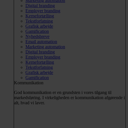
Marketing automation
Digital branding
Employer branding
Kernefortælling
Tekstforfatning
Grafisk arbejde
Gamification
Nyhedsbreve
Email automation
Marketing automation
Digital branding
Employer branding
Kernefortælling
Tekstforfatning
Grafisk arbejde
Gamification
Kommunikation
God kommunikation er en grundsten i vores tilgang til
markedsføring. I virkeligheden er kommunikation afgørende i
alt, hvad vi laver.