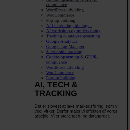
compliance
WordPress udvikling
WooCommerce
Pop-up building
AI i marketingafdelingen
AI workshop og undervisning
Tracking & analyseopsætning
Google Analytics
Google Tag Manager
Server-side tracking
Cookie-opsætning & GDPR-
compliance
WordPress udvikling
WooCommerce
Pop-up building
AI, TECH &
TRACKING
Det er sjovest at lave markedsføring, som vi
ved, virker. Derfor måler vi effekten af vores
arbejde. Vi er stolte tech- og datanørder.