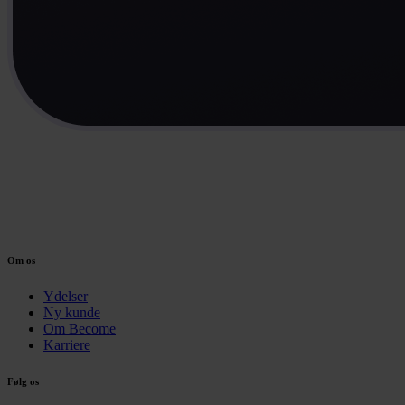
Om os
Ydelser
Ny kunde
Om Become
Karriere
Følg os