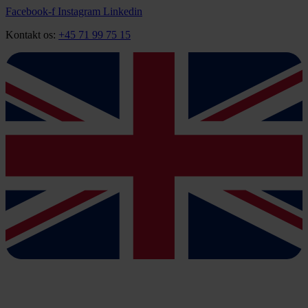
Videre
Facebook-f
Instagram
Linkedin
til
Kontakt os:
+45 71 99 75 15
indhold