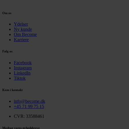
Om os
Ydelser
Ny kunde
Om Become
Karriere
Følg os
Facebook
Instagram
LinkedIn
Tiktok
Kom i kontakt
info@become.dk
+45 71 99 75 15
CVR: 33588461
Modtag vores nyhedsbreve