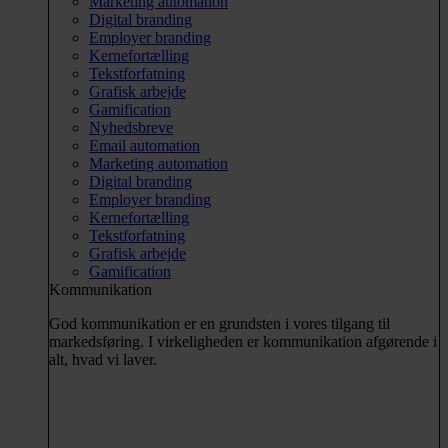
Marketing automation
Digital branding
Employer branding
Kernefortælling
Tekstforfatning
Grafisk arbejde
Gamification
Nyhedsbreve
Email automation
Marketing automation
Digital branding
Employer branding
Kernefortælling
Tekstforfatning
Grafisk arbejde
Gamification
Kommunikation
God kommunikation er en grundsten i vores tilgang til
markedsføring. I virkeligheden er kommunikation afgørende i
alt, hvad vi laver.