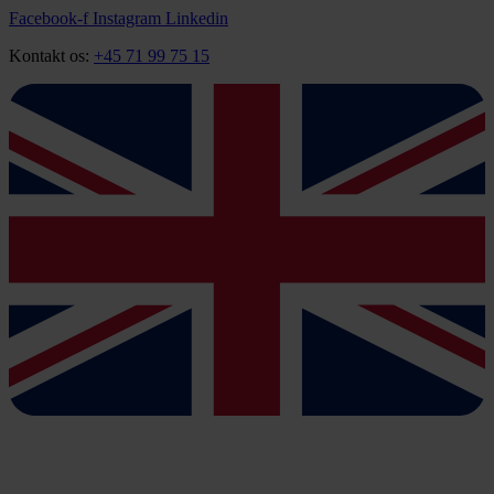
Videre
Facebook-f
Instagram
Linkedin
til
Kontakt os:
+45 71 99 75 15
indhold