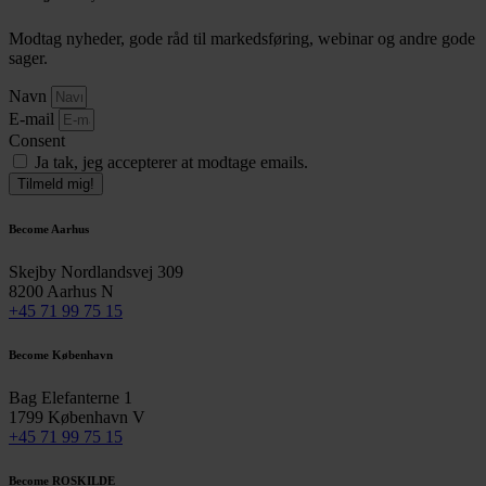
Modtag nyheder, gode råd til markedsføring, webinar og andre gode
sager.
Navn
E-mail
Consent
Ja tak, jeg accepterer at modtage emails.
Tilmeld mig!
Become Aarhus
Skejby Nordlandsvej 309
8200 Aarhus N
+45 71 99 75 15
Become København
Bag Elefanterne 1
1799 København V
+45 71 99 75 15
Become ROSKILDE