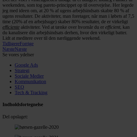
weekenden, som tog pareto-princippet op til overvejelse. Her legede
jeg med ideen om, at 20 % af ugens arbejdsindsats skabte 80 % af
ugens resultater. De aktiviteter, man foretager, når man i løbets af 7,5
time (20% af en arbejdsuge) skaber 80% resultater, de er virkeligt
efficiente
aktiviteter. Ved at tænke over hvornår du er
efficient
, kan
du kanalisere din arbejdsindsats derhen, hvor den virkeligt batter.
Lidt at meditere over til den nærliggende weekend.
Tidligere
Forrige
Næste
Næste
Se vores ydelser
Google Ads
Strategi
Sociale Medier
Kommunikation
SEO
Tech & Tracking
Indholdsfortegnelse
Del opslaget: