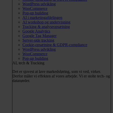
WordPress udvikling
WooCommerce
Pop-up building
AI i marketingafdelingen
AI workshop og undervisning
Tracking & analyseopsætning
Google Analytics
Google Tag Manager
Server-side tracking
Cookie-opsætning & GDPR-compliance
WordPress udvikling
WooCommerce
Pop-up building
AI, tech & Tracking
Det er sjovest at lave markedsføring, som vi ved, virker.
Derfor måler vi effekten af vores arbejde. Vi er stolte tech- og
datanørder.