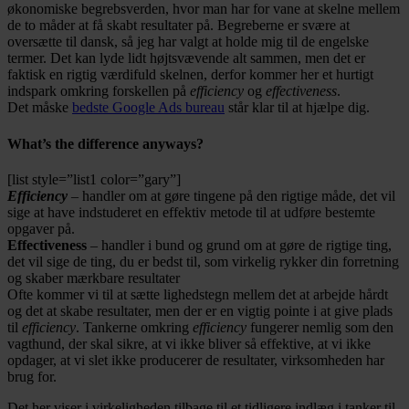
økonomiske begrebsverden, hvor man har for vane at skelne mellem
de to måder at få skabt resultater på. Begreberne er svære at
oversætte til dansk, så jeg har valgt at holde mig til de engelske
termer. Det kan lyde lidt højtsvævende alt sammen, men det er
faktisk en rigtig værdifuld skelnen, derfor kommer her et hurtigt
indspark omkring forskellen på
efficiency
og
effectiveness
.
Det måske
bedste Google Ads bureau
står klar til at hjælpe dig.
What’s the difference anyways?
[list style=”list1 color=”gary”]
Efficiency
– handler om at gøre tingene på den rigtige måde, det vil
sige at have indstuderet en effektiv metode til at udføre bestemte
opgaver på.
Effectiveness
– handler i bund og grund om at gøre de rigtige ting,
det vil sige de ting, du er bedst til, som virkelig rykker din forretning
og skaber mærkbare resultater
Ofte kommer vi til at sætte lighedstegn mellem det at arbejde hårdt
og det at skabe resultater, men der er en vigtig pointe i at give plads
til
efficiency
. Tankerne omkring
efficiency
fungerer nemlig som den
vagthund, der skal sikre, at vi ikke bliver så effektive, at vi ikke
opdager, at vi slet ikke producerer de resultater, virksomheden har
brug for.
Det her viser i virkeligheden tilbage til et tidligere indlæg i tanker til