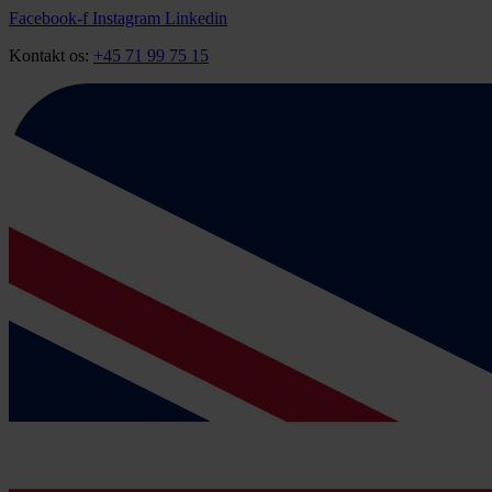
Videre
Facebook-f
Instagram
Linkedin
til
Kontakt os:
+45 71 99 75 15
indhold