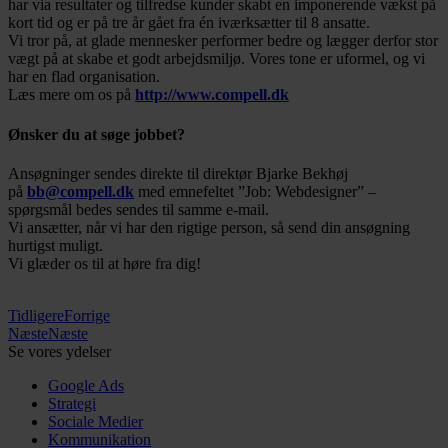
har via resultater og tilfredse kunder skabt en imponerende vækst på
kort tid og er på tre år gået fra én iværksætter til 8 ansatte.
Vi tror på, at glade mennesker performer bedre og lægger derfor stor
vægt på at skabe et godt arbejdsmiljø. Vores tone er uformel, og vi
har en flad organisation.
Læs mere om os på
http://www.compell.dk
Ønsker du at søge jobbet?
Ansøgninger sendes direkte til direktør Bjarke Bekhøj
på
bb@compell.dk
med emnefeltet ”Job: Webdesigner” –
spørgsmål bedes sendes til samme e-mail.
Vi ansætter, når vi har den rigtige person, så send din ansøgning
hurtigst muligt.
Vi glæder os til at høre fra dig!
Tidligere
Forrige
Næste
Næste
Se vores ydelser
Google Ads
Strategi
Sociale Medier
Kommunikation