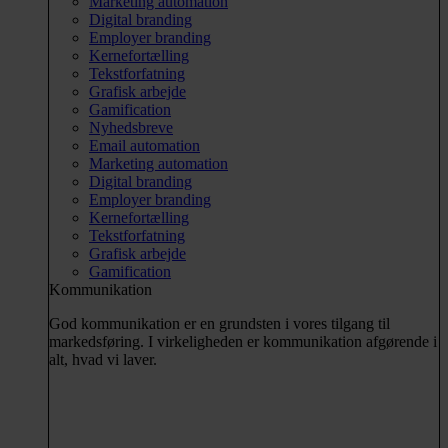
Marketing automation
Digital branding
Employer branding
Kernefortælling
Tekstforfatning
Grafisk arbejde
Gamification
Nyhedsbreve
Email automation
Marketing automation
Digital branding
Employer branding
Kernefortælling
Tekstforfatning
Grafisk arbejde
Gamification
Kommunikation
God kommunikation er en grundsten i vores tilgang til
markedsføring. I virkeligheden er kommunikation afgørende i
alt, hvad vi laver.