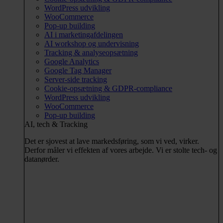
WordPress udvikling
WooCommerce
Pop-up building
AI i marketingafdelingen
AI workshop og undervisning
Tracking & analyseopsætning
Google Analytics
Google Tag Manager
Server-side tracking
Cookie-opsætning & GDPR-compliance
WordPress udvikling
WooCommerce
Pop-up building
AI, tech & Tracking
Det er sjovest at lave markedsføring, som vi ved, virker.
Derfor måler vi effekten af vores arbejde. Vi er stolte tech- og
datanørder.