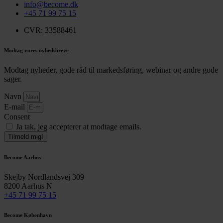
info@become.dk
+45 71 99 75 15
CVR: 33588461
Modtag vores nyhedsbreve
Modtag nyheder, gode råd til markedsføring, webinar og andre gode
sager.
Navn
E-mail
Consent
Ja tak, jeg accepterer at modtage emails.
Tilmeld mig!
Become Aarhus
Skejby Nordlandsvej 309
8200 Aarhus N
+45 71 99 75 15
Become København