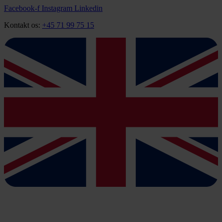
Videre
Facebook-f
Instagram
Linkedin
til
Kontakt os:
+45 71 99 75 15
indhold