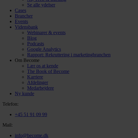
Se alle ydelser
Cases
Brancher
Events
Vidensbank
Webinarer & events
Blog
Podcasts
Google Analytics
Rapport: Rekruttering i marketingbranchen
Om Become
Lær os at kende
The Book of Become
Karriere
Afdelinger
Medarbejdere
Ny kunde
Telefon:
+45 51 91 09 99
Mail:
info@become.dk