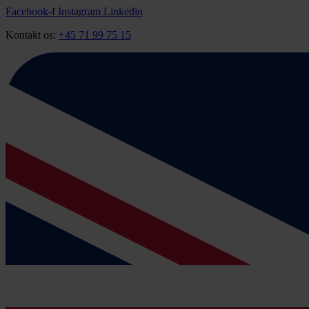
Videre
Facebook-f
Instagram
Linkedin
til
Kontakt os:
+45 71 99 75 15
indhold