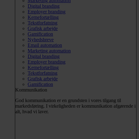
Marketing automation
Digital branding
Employer branding
Kernefortælling
Tekstforfatning
Grafisk arbejde
Gamification
Nyhedsbreve
Email automation
Marketing automation
Digital branding
Employer branding
Kernefortælling
Tekstforfatning
Grafisk arbejde
Gamification
Kommunikation
God kommunikation er en grundsten i vores tilgang til
markedsføring. I virkeligheden er kommunikation afgørende i
alt, hvad vi laver.