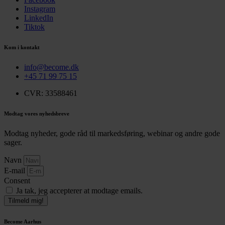
Instagram
LinkedIn
Tiktok
Kom i kontakt
info@become.dk
+45 71 99 75 15
CVR: 33588461
Modtag vores nyhedsbreve
Modtag nyheder, gode råd til markedsføring, webinar og andre gode
sager.
Navn
E-mail
Consent
Ja tak, jeg accepterer at modtage emails.
Tilmeld mig!
Become Aarhus