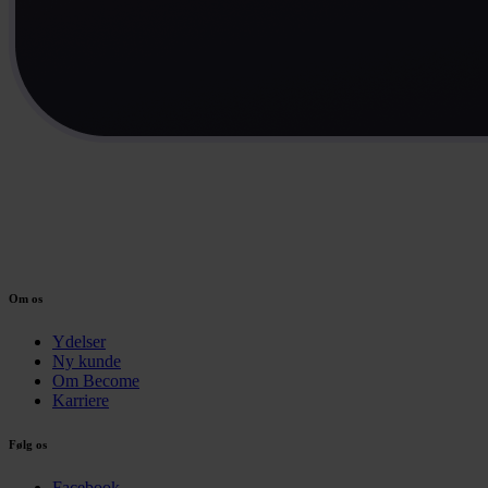
Om os
Ydelser
Ny kunde
Om Become
Karriere
Følg os
Facebook