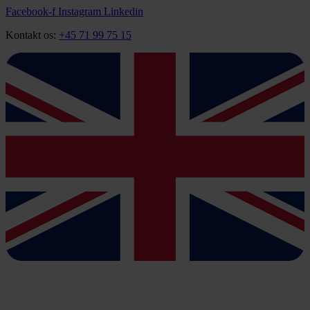
Videre
Facebook-f
Instagram
Linkedin
til
Kontakt os:
+45 71 99 75 15
indhold