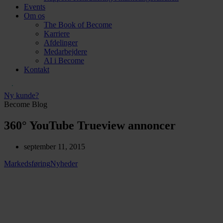
Events
Om os
The Book of Become
Karriere
Afdelinger
Medarbejdere
AI i Become
Kontakt
Ny kunde?
Become Blog
360° YouTube Trueview annoncer
september 11, 2015
Markedsføring
Nyheder