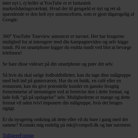
intet nyt i, ej heller at YouTube er et fantastisk
markedsføringsværktøj. Hvad der til gengæld er nyt og ret så
spændende er den helt nye annonceform, som er gjort tilgængelig af
Google.
360° YouTube Trueview annoncer er navnet. Her har brugerne
mulighed for at interagere med din kampagnevideo og selv kigge
rundt. På en smartphone kigger du endda rundt ved blot at bevæge
telefonen!
Se bare disse videoer på din smartphone og prøv det selv.
Så hvis du skal sælge fodboldbilletter, kan du tage dine målgruppe
med helt ind på grønsværen. Har du en butik, en café eller en
restaurant, kan du give potentielle kunder en ganske livagtig
fornemmelse af stemningen ved at fremvise den i dette format, og
lade folk “gå på opdagelse” selv. Mulighederne er mange og dette
format vil uden tvivl imponere din målgruppe, hvis det bruges
rigtigt.
Er du nysgerrig omkring alt dette eller vil du bare i gang med det
samme? Kontakt mig endelig på mk@compell.dk og hør nærmere.
Tidligere
Forrige