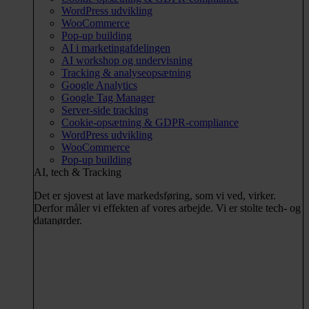
WordPress udvikling
WooCommerce
Pop-up building
AI i marketingafdelingen
AI workshop og undervisning
Tracking & analyseopsætning
Google Analytics
Google Tag Manager
Server-side tracking
Cookie-opsætning & GDPR-compliance
WordPress udvikling
WooCommerce
Pop-up building
AI, tech & Tracking
Det er sjovest at lave markedsføring, som vi ved, virker.
Derfor måler vi effekten af vores arbejde. Vi er stolte tech- og
datanørder.