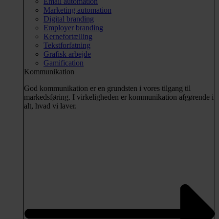
Email automation
Marketing automation
Digital branding
Employer branding
Kernefortælling
Tekstforfatning
Grafisk arbejde
Gamification
Kommunikation
God kommunikation er en grundsten i vores tilgang til
markedsføring. I virkeligheden er kommunikation afgørende i
alt, hvad vi laver.