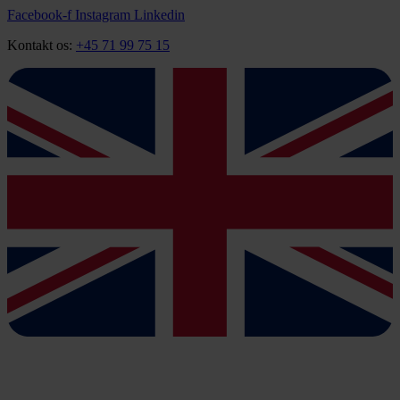
Videre
Facebook-f
Instagram
Linkedin
til
Kontakt os:
+45 71 99 75 15
indhold