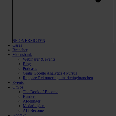
SE OVERSIGTEN
Cases
Brancher
Vidensbank
Webinarer & events
Blog
Podcasts
Gratis Google Analytics 4 kursus
Rapport: Rekruttering i marketingbranchen
Events
Om os
The Book of Become
Karriere
Afdelinger
Medarbejdere
AI i Become
Kontakt