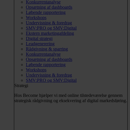
Konkurrentanalyse
Opsætning af dashboards
Løbende rapportering
Workshops
Undervisning & foredrag
SMV:PRO og SMV:Digital
Ekstern marketingafdeling
Digital strategi
Leadgenerering
Rådgivning & sparring
Konkurrentanalyse
Opsætning af dashboards
Løbende rapportering
Workshops
Undervisning & foredrag
SMV:PRO og SMV:Digital
Strategi
Hos Become hjælper vi med online tilstedeværelse gennem
strategisk rådgivning og eksekvering af digital markedsføring.