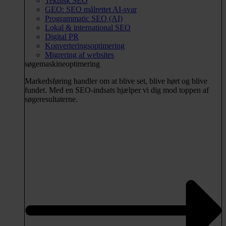
Teknisk SEO
GEO: SEO målrettet AI-svar
Programmatic SEO (AI)
Lokal & international SEO
Digital PR
Konverteringsoptimering
Migrering af websites
søgemaskineoptimering
Markedsføring handler om at blive set, blive hørt og blive
fundet. Med en SEO-indsats hjælper vi dig mod toppen af
søgeresultaterne.