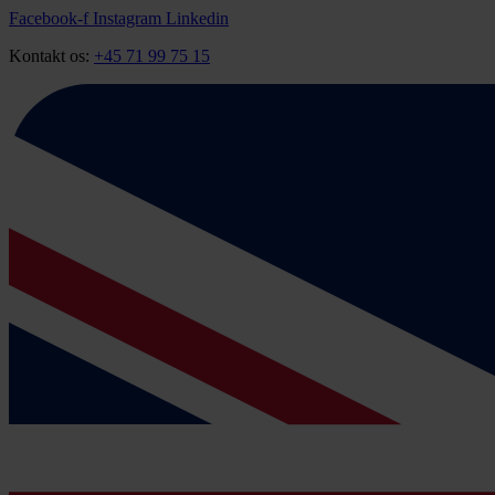
Videre
Facebook-f
Instagram
Linkedin
til
Kontakt os:
+45 71 99 75 15
indhold