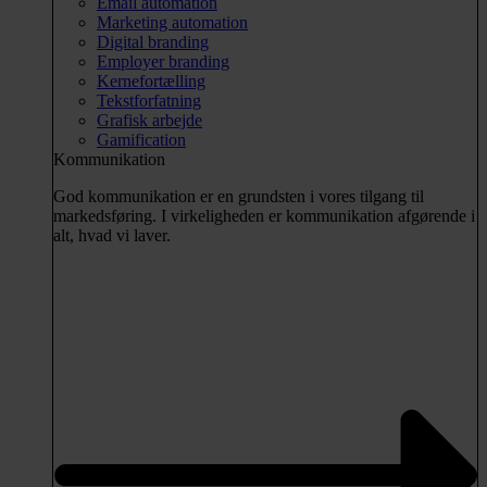
Email automation
Marketing automation
Digital branding
Employer branding
Kernefortælling
Tekstforfatning
Grafisk arbejde
Gamification
Kommunikation
God kommunikation er en grundsten i vores tilgang til
markedsføring. I virkeligheden er kommunikation afgørende i
alt, hvad vi laver.