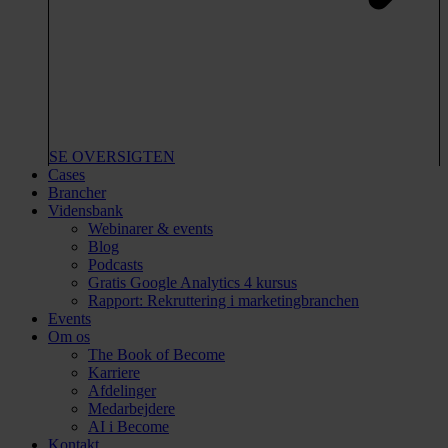
SE OVERSIGTEN
Cases
Brancher
Vidensbank
Webinarer & events
Blog
Podcasts
Gratis Google Analytics 4 kursus
Rapport: Rekruttering i marketingbranchen
Events
Om os
The Book of Become
Karriere
Afdelinger
Medarbejdere
AI i Become
Kontakt