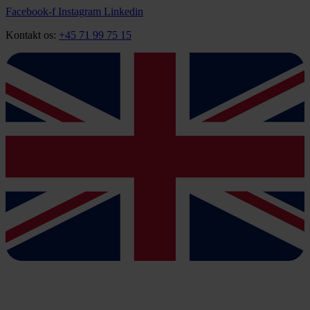
Videre
Facebook-f
Instagram
Linkedin
til
Kontakt os:
+45 71 99 75 15
indhold