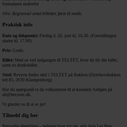
formularen nedenfor
Obs: Begrænset antal billetter, først til mølle.
Praktisk info
Dato og tidspunkt:
Fredag d. 26. juni kl. 16.30. (Forestillingen
starter kl. 17.00)
Pris:
Gratis
Billet:
Mød os ved indgangen til TELTET, hvor du får din billet,
samt en drinksbillet.
Sted:
Revyen finder sted i TELTET på Bakken (Dyrehavsbakken
telt 85, 2930 Klampenborg)
Har du spørgsmål er du velkommen til at kontakte Asbjørn på
ab@become.dk.
Vi glæder os til at se jer!
Tilmeld dig her
Personlig tilmelding – indsend hver for sig, selv hvis I er flere