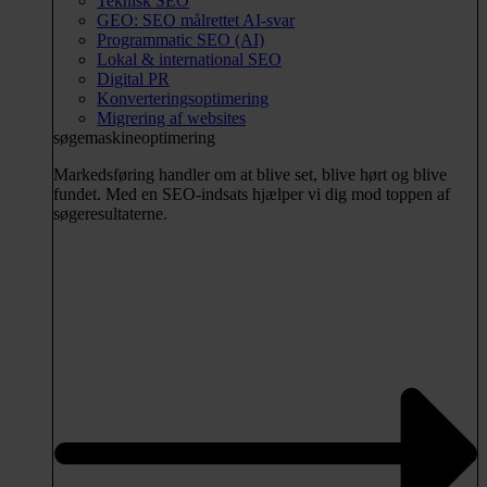
Teknisk SEO
GEO: SEO målrettet AI-svar
Programmatic SEO (AI)
Lokal & international SEO
Digital PR
Konverteringsoptimering
Migrering af websites
søgemaskineoptimering
Markedsføring handler om at blive set, blive hørt og blive
fundet. Med en SEO-indsats hjælper vi dig mod toppen af
søgeresultaterne.