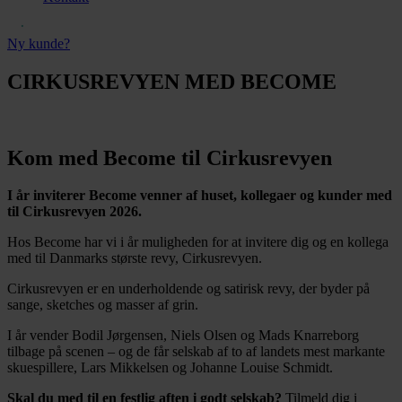
Ny kunde?
CIRKUSREVYEN MED BECOME
Kom med Become til Cirkusrevyen
I år inviterer Become venner af huset, kollegaer og kunder med
til Cirkusrevyen 2026.
Hos Become h
ar vi i år muligheden for at invitere dig og en kollega
med til
Danmarks største revy, Cirkusrevyen.
Cirkusrevyen er en underholdende og satirisk revy, der byder på
sange, sketches og masser af grin.
I år vender Bodil Jørgensen, Niels Olsen og Mads Knarreborg
tilbage på scenen – og de får selskab af to af landets mest markante
skuespillere, Lars Mikkelsen og Johanne Louise Schmidt.
Skal du med til en festlig aften i godt selskab?
Tilmeld dig i