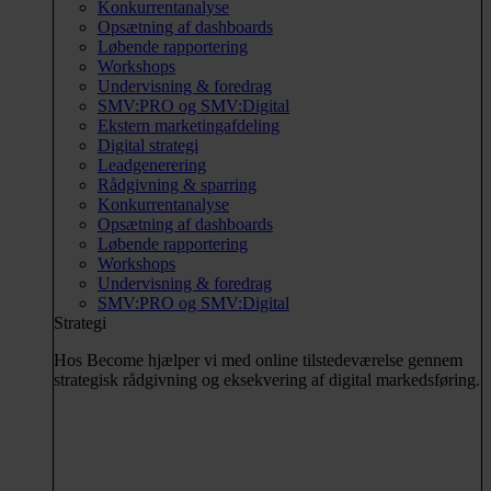
Konkurrentanalyse
Opsætning af dashboards
Løbende rapportering
Workshops
Undervisning & foredrag
SMV:PRO og SMV:Digital
Ekstern marketingafdeling
Digital strategi
Leadgenerering
Rådgivning & sparring
Konkurrentanalyse
Opsætning af dashboards
Løbende rapportering
Workshops
Undervisning & foredrag
SMV:PRO og SMV:Digital
Strategi
Hos Become hjælper vi med online tilstedeværelse gennem
strategisk rådgivning og eksekvering af digital markedsføring.