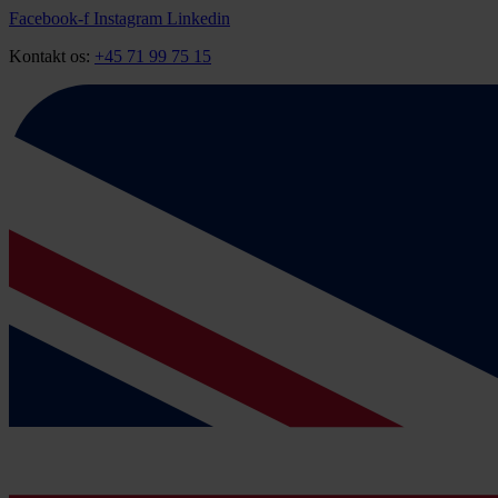
Videre
Facebook-f
Instagram
Linkedin
til
Kontakt os:
+45 71 99 75 15
indhold