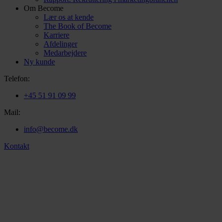
Om Become
Lær os at kende
The Book of Become
Karriere
Afdelinger
Medarbejdere
Ny kunde
Telefon:
+45 51 91 09 99
Mail:
info@become.dk
Kontakt