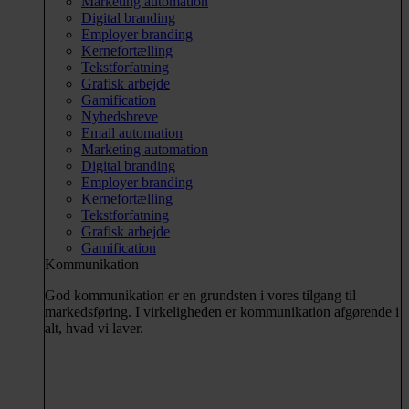
Marketing automation
Digital branding
Employer branding
Kernefortælling
Tekstforfatning
Grafisk arbejde
Gamification
Nyhedsbreve
Email automation
Marketing automation
Digital branding
Employer branding
Kernefortælling
Tekstforfatning
Grafisk arbejde
Gamification
Kommunikation
God kommunikation er en grundsten i vores tilgang til
markedsføring. I virkeligheden er kommunikation afgørende i
alt, hvad vi laver.