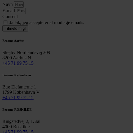
Navn
E-mail
Consent
Ja tak, jeg accepterer at modtage emails.
Tilmeld mig!
Become Aarhus
Skejby Nordlandsvej 309
8200 Aarhus N
+45 71 99 75 15
Become København
Bag Elefanterne 1
1799 København V
+45 71 99 75 15
Become ROSKILDE
Ringstedvej 2, 1. sal
4000 Roskilde
+45 71 99 75 15