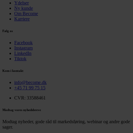
Ydelser
Ny kunde
Om Become
Karriere
Følg os
Facebook
Instagram
LinkedIn
Tiktok
Kom i kontakt
info@become.dk
+45 71 99 75 15
CVR: 33588461
Modtag vores nyhedsbreve
Modtag nyheder, gode råd til markedsføring, webinar og andre gode
sager.