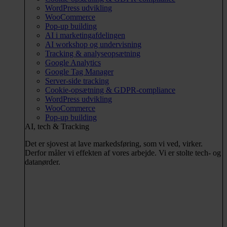
WordPress udvikling
WooCommerce
Pop-up building
AI i marketingafdelingen
AI workshop og undervisning
Tracking & analyseopsætning
Google Analytics
Google Tag Manager
Server-side tracking
Cookie-opsætning & GDPR-compliance
WordPress udvikling
WooCommerce
Pop-up building
AI, tech & Tracking
Det er sjovest at lave markedsføring, som vi ved, virker.
Derfor måler vi effekten af vores arbejde. Vi er stolte tech- og
datanørder.