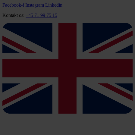
Videre
Facebook-f
Instagram
Linkedin
til
Kontakt os:
+45 71 99 75 15
indhold