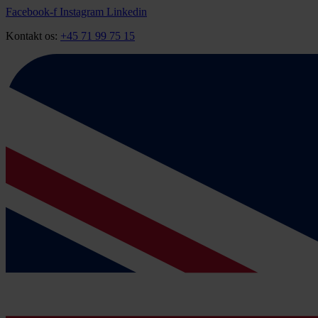
Videre
Facebook-f
Instagram
Linkedin
til
Kontakt os:
+45 71 99 75 15
indhold