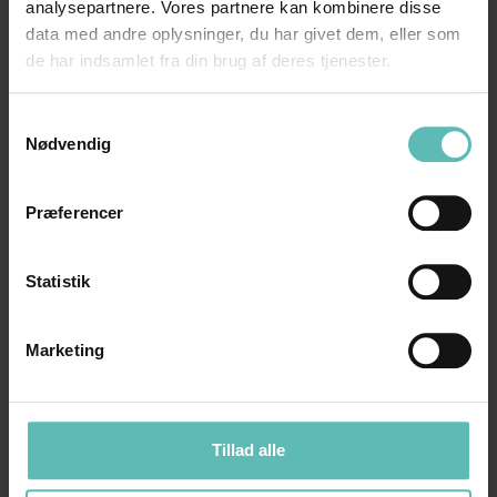
analysepartnere. Vores partnere kan kombinere disse
gang eller godt videre med din e-mail markedsføring.
data med andre oplysninger, du har givet dem, eller som
de har indsamlet fra din brug af deres tjenester.
Forrige
Næste
Samtykkevalg
Nødvendig
Præferencer
Statistik
Marketing
Tillad alle
Modtag vores nyhedsbreve