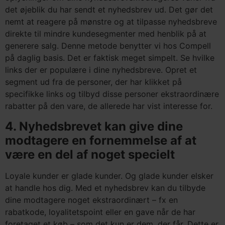
det øjeblik du har sendt et nyhedsbrev ud. Det gør det
nemt at reagere på mønstre og at tilpasse nyhedsbreve
direkte til mindre kundesegmenter med henblik på at
generere salg. Denne metode benytter vi hos Compell
på daglig basis. Det er faktisk meget simpelt. Se hvilke
links der er populære i dine nyhedsbreve. Opret et
segment ud fra de personer, der har klikket på
specifikke links og tilbyd disse personer ekstraordinære
rabatter på den vare, de allerede har vist interesse for.
4. Nyhedsbrevet kan give dine
modtagere en fornemmelse af at
være en del af noget specielt
Loyale kunder er glade kunder. Og glade kunder elsker
at handle hos dig. Med et nyhedsbrev kan du tilbyde
dine modtagere noget ekstraordinært – fx en
rabatkode, loyalitetspoint eller en gave når de har
foretaget et køb – som det kun er dem, der får. Dette er