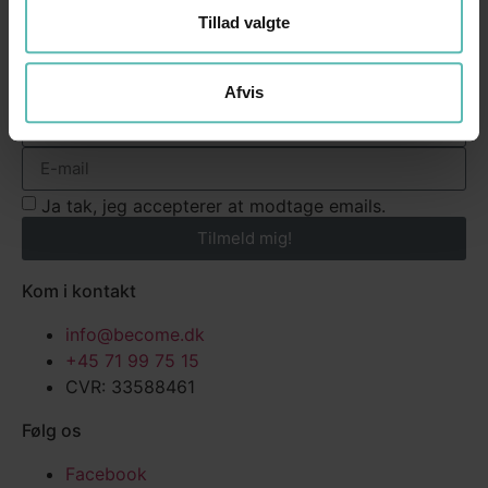
Tillad valgte
Modtag nyheder, gode råd til markedsføring, webinar
og andre gode sager.
Afvis
Ja tak, jeg accepterer at modtage emails.
Tilmeld mig!
Kom i kontakt
info@become.dk
+45 71 99 75 15
CVR: 33588461
Følg os
Facebook