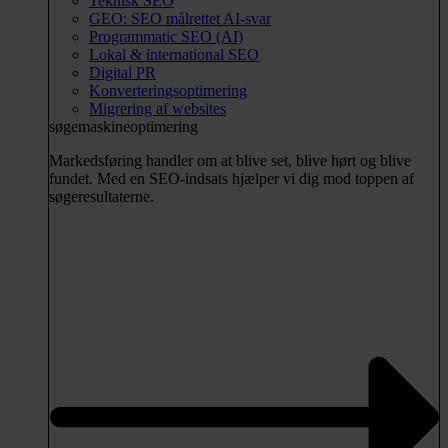
Teknisk SEO
GEO: SEO målrettet AI-svar
Programmatic SEO (AI)
Lokal & international SEO
Digital PR
Konverteringsoptimering
Migrering af websites
søgemaskineoptimering
Markedsføring handler om at blive set, blive hørt og blive
fundet. Med en SEO-indsats hjælper vi dig mod toppen af
søgeresultaterne.