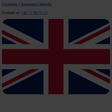
Videre
Facebook-f
Instagram
Linkedin
til
Kontakt os:
+45 71 99 75 15
indhold