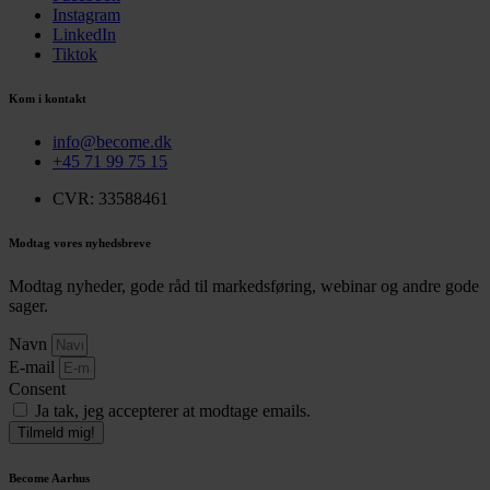
Instagram
LinkedIn
Tiktok
Kom i kontakt
info@become.dk
+45 71 99 75 15
CVR: 33588461
Modtag vores nyhedsbreve
Modtag nyheder, gode råd til markedsføring, webinar og andre gode
sager.
Navn
E-mail
Consent
Ja tak, jeg accepterer at modtage emails.
Tilmeld mig!
Become Aarhus