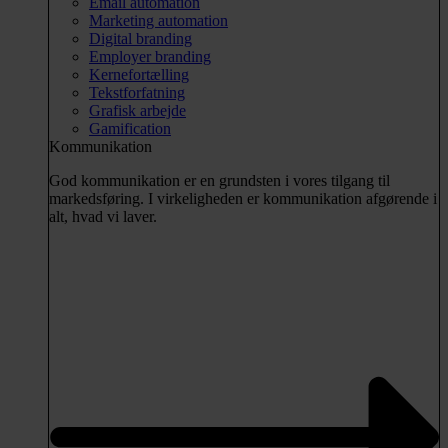
Email automation
Marketing automation
Digital branding
Employer branding
Kernefortælling
Tekstforfatning
Grafisk arbejde
Gamification
Kommunikation
God kommunikation er en grundsten i vores tilgang til
markedsføring. I virkeligheden er kommunikation afgørende i
alt, hvad vi laver.