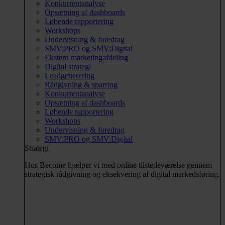
Konkurrentanalyse
Opsætning af dashboards
Løbende rapportering
Workshops
Undervisning & foredrag
SMV:PRO og SMV:Digital
Ekstern marketingafdeling
Digital strategi
Leadgenerering
Rådgivning & sparring
Konkurrentanalyse
Opsætning af dashboards
Løbende rapportering
Workshops
Undervisning & foredrag
SMV:PRO og SMV:Digital
Strategi
Hos Become hjælper vi med online tilstedeværelse gennem
strategisk rådgivning og eksekvering af digital markedsføring.