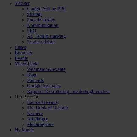
Ydelser
Google Ads og PPC
Strategi
Sociale medier
Kommunikation
SEO
AI, Tech & tracking
Se alle ydelser
Cases
Brancher
Events
Vidensbank
Webinarer & events
Blog
Podcasts
Google Analytics
Rapport: Rekruttering i marketingbranchen
Om Become
Lær os at kende
The Book of Become
Karriere
Afdelinger
Medarbejdere
Ny kunde