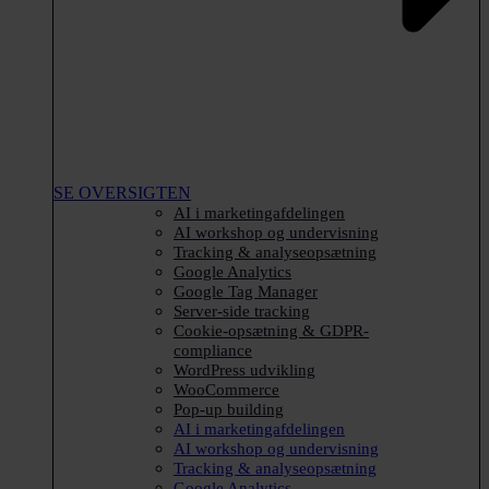
SE OVERSIGTEN
AI i marketingafdelingen
AI workshop og undervisning
Tracking & analyseopsætning
Google Analytics
Google Tag Manager
Server-side tracking
Cookie-opsætning & GDPR-
compliance
WordPress udvikling
WooCommerce
Pop-up building
AI i marketingafdelingen
AI workshop og undervisning
Tracking & analyseopsætning
Google Analytics