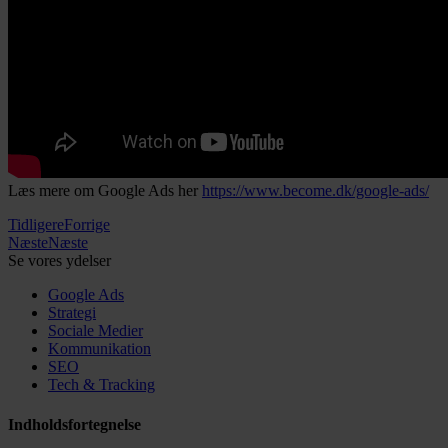
Læs mere om Google Ads her
https://www.become.dk/google-ads/
Tidligere
Forrige
Næste
Næste
Se vores ydelser
Google Ads
Strategi
Sociale Medier
Kommunikation
SEO
Tech & Tracking
Indholdsfortegnelse