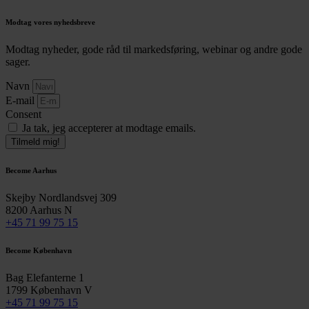
Modtag vores nyhedsbreve
Modtag nyheder, gode råd til markedsføring, webinar og andre gode
sager.
Navn
E-mail
Consent
Ja tak, jeg accepterer at modtage emails.
Tilmeld mig!
Become Aarhus
Skejby Nordlandsvej 309
8200 Aarhus N
+45 71 99 75 15
Become København
Bag Elefanterne 1
1799 København V
+45 71 99 75 15