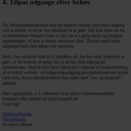
4. Tilpas adgange efter behov
Fra Brugeradministration kan du tilpasse enkelte personers adgang
ved at ændre, hvad de har tilladelse til at gøre. Det kan være alt fra
at administrere brugere (som er det, du er i gang med) og redigere
opsætningen, til kun at kunne analysere data. Du kan også slette
adgangen helt eller tilføje nye personer.
Hvis I har eksterne folk til at håndtere alt, der har med Analytics at
gøre, er det letteste at sørge for, at de har fuld adgang på
kontoniveau. Skal du blot have tilknyttet et bureau til markedsføring
af et enkelt website, vil redigeringsadgang på ejendomsniveau typisk
være nok, mens dataanalytikere kan nøjes med “læs og analysér”-
adgang.
Har I spørgsmål, er I velkomne til at skrive i kommentarfeltet
herunder eller direkte på bb@compell.dk
God dag!
Tidligere
Forrige
Næste
Næste
Se vores ydelser