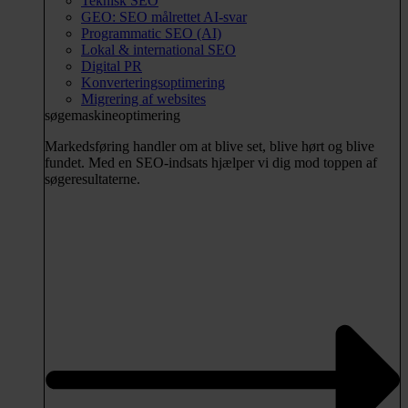
Teknisk SEO
GEO: SEO målrettet AI-svar
Programmatic SEO (AI)
Lokal & international SEO
Digital PR
Konverteringsoptimering
Migrering af websites
søgemaskineoptimering
Markedsføring handler om at blive set, blive hørt og blive
fundet. Med en SEO-indsats hjælper vi dig mod toppen af
søgeresultaterne.