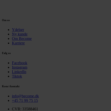
Om os
Ydelser
Ny kunde
Om Become
Karriere
Følg os
Facebook
Instagram
LinkedIn
Tiktok
Kom i kontakt
info@become.dk
+45 71 99 75 15
CVR: 33588461