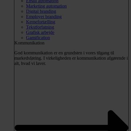
Email automation
Marketing automation
Digital branding
Employer branding
Kernefortælling
Tekstforfatning
Grafisk arbejde
Gamification
Kommunikation
God kommunikation er en grundsten i vores tilgang til
markedsføring. I virkeligheden er kommunikation afgørende i
alt, hvad vi laver.