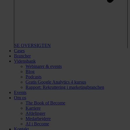
SE OVERSIGTEN
Cases
Brancher
Vidensbank
Webinarer & events
Blog
Podcasts
Gratis Google Analytics 4 kursus
Rapport: Rekruttering i marketingbranchen
Events
Om os
The Book of Become
Karriere
Afdelinger
Medarbejdere
AI i Become
Kontakt