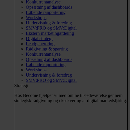
Konkurrentanalyse
Opsætning af dashboards
Løbende rapportering
Workshops
Undervisning & foredrag
SMV:PRO og SMV:Digital
Ekstern marketingafdeling
Digital strategi
Leadgenerering
Rådgivning & sparring
Konkurrentanalyse
Opsætning af dashboards
Løbende rapportering
Workshops
Undervisning & foredrag
SMV:PRO og SMV:Digital
Strategi
Hos Become hjælper vi med online tilstedeværelse gennem
strategisk rådgivning og eksekvering af digital markedsføring.