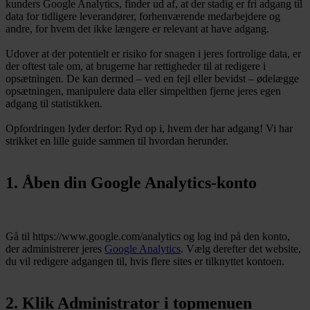
kunders Google Analytics, finder ud af, at der stadig er fri adgang til
data for tidligere leverandører, forhenværende medarbejdere og
andre, for hvem det ikke længere er relevant at have adgang.
Udover at der potentielt er risiko for snagen i jeres fortrolige data, er
der oftest tale om, at brugerne har rettigheder til at redigere i
opsætningen. De kan dermed – ved en fejl eller bevidst – ødelægge
opsætningen, manipulere data eller simpelthen fjerne jeres egen
adgang til statistikken.
Opfordringen lyder derfor: Ryd op i, hvem der har adgang! Vi har
strikket en lille guide sammen til hvordan herunder.
1. Åben din Google Analytics-konto
Gå til https://www.google.com/analytics og log ind på den konto,
der administrerer jeres
Google Analytics
. Vælg derefter det website,
du vil redigere adgangen til, hvis flere sites er tilknyttet kontoen.
2. Klik Administrator i topmenuen